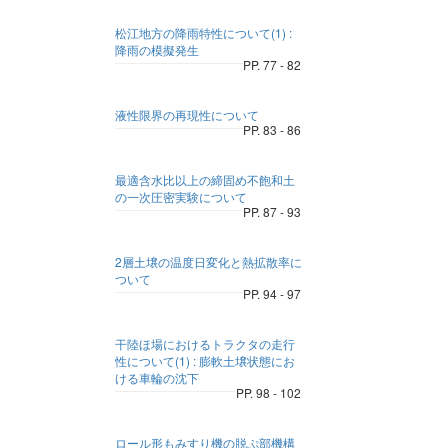
松江地方の降雨特性について(1) :
降雨の模擬発生
PP. 77 - 82
液性限界の再現性について
PP. 83 - 86
最適含水比以上の締固め不飽和土
の一次圧密実験について
PP. 87 - 93
2層土壌の温度日変化と熱拡散率に
ついて
PP. 94 - 97
干陸ほ場におけるトラクタの走行
性について(1) : 膨軟土壌状態にお
ける車輪の沈下
PP. 98 - 102
ロール形もみすり機の脱ぷ部機構