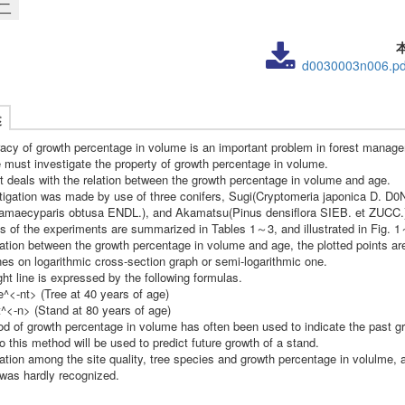
二
d0030003n006.pd
述
acy of growth percentage in volume is an important problem in forest manage
 must investigate the property of growth percentage in volume.
rt deals with the relation between the growth percentage in volume and age.
tigation was made by use of three conifers, Sugi(Cryptomeria japonica D. D0N
amaecyparis obtusa ENDL.), and Akamatsu(Pinus densiflora SIEB. et ZUCC.
ts of the experiments are summarized in Tables 1～3, and illustrated in Fig. 
lation between the growth percentage in volume and age, the plotted points ar
ines on logarithmic cross-section graph or semi-logarithmic one.
ght line is expressed by the following formulas.
^<-nt> (Tree at 40 years of age)
^<-n> (Stand at 80 years of age)
d of growth percentage in volume has often been used to indicate the past gr
o this method will be used to predict future growth of a stand.
ation among the site quality, tree species and growth percentage in volulme, a
was hardly recognized.