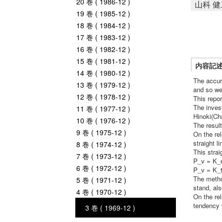
20 巻 ( 1986-12 )
山科 健
19 巻 ( 1985-12 )
18 巻 ( 1984-12 )
17 巻 ( 1983-12 )
16 巻 ( 1982-12 )
15 巻 ( 1981-12 )
内容記
14 巻 ( 1980-12 )
The accur
13 巻 ( 1979-12 )
and so we
12 巻 ( 1978-12 )
This repo
The inves
11 巻 ( 1977-12 )
Hinoki(Ch
10 巻 ( 1976-12 )
The resul
9 巻 ( 1975-12 )
On the re
straight l
8 巻 ( 1974-12 )
This strai
7 巻 ( 1973-12 )
P_v = K_e
6 巻 ( 1972-12 )
P_v = K_t
The metho
5 巻 ( 1971-12 )
stand, als
4 巻 ( 1970-12 )
On the rel
tendency 
3 巻 ( 1969-12 )