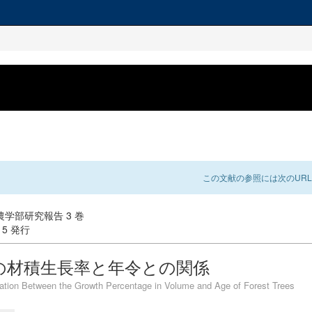
この文献の参照には次のURL
学部研究報告 3 巻
-15 発行
の材積生長率と年令との関係
ation Between the Growth Percentage in Volume and Age of Forest Trees