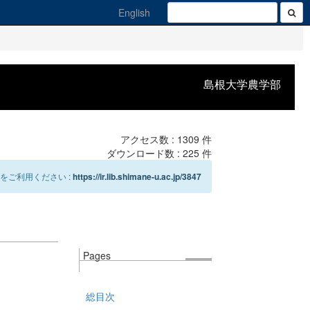
English
島根大学農学部
アクセス数 :
1309
件
ダウンロード数 :
225
件
をご利用ください :
https://ir.lib.shimane-u.ac.jp/3847
Pages
総目次