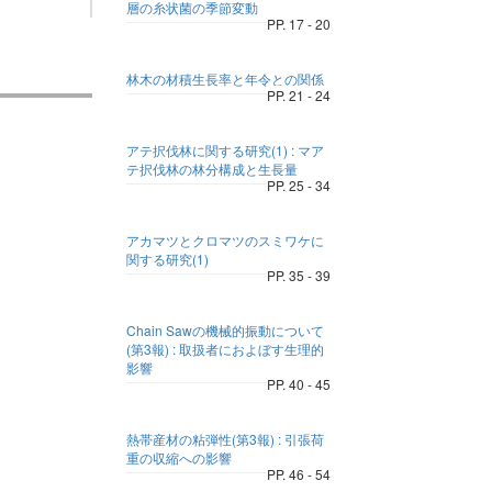
層の糸状菌の季節変動
PP. 17 - 20
林木の材積生長率と年令との関係
PP. 21 - 24
アテ択伐林に関する研究(1) : マア
テ択伐林の林分構成と生長量
PP. 25 - 34
アカマツとクロマツのスミワケに
関する研究(1)
PP. 35 - 39
Chain Sawの機械的振動について
(第3報) : 取扱者におよぼす生理的
影響
PP. 40 - 45
熱帯産材の粘弾性(第3報) : 引張荷
重の収縮への影響
PP. 46 - 54