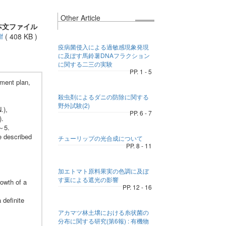
Other Article
本文ファイル
f
(
408 KB
)
疫病菌侵入による過敏感現象発現
に及ぽす馬鈴薯DNAフラクション
に関する二三の実験
PP. 1 - 5
ment plan,
殺虫剤によるダニの防除に関する
野外試験(2)
.),
PP. 6 - 7
).
1～5.
e described
チューリップの光合成について
PP. 8 - 11
加エトマト原料果実の色調に及ぼ
す葉による遮光の影響
owth of a
PP. 12 - 16
 definite
アカマツ林土壌における糸状菌の
分布に関する研究(第6報) : 有機物