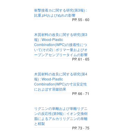
衝撃接着カに関する研究(第3報) :
比重,pHおよびぬれの影響
PP. 55 - 60
木質材料の改良に関する研究(第3
報) : Wood-Plastic
Combination(WPC)の接着性につ
いて(その2) : ポリマー量およびオ
ープンアセンブリータイムの影響
PP. 61 - 65
木質材料の改良に関する研究(第4
報) : Wood-Plastic
Combination(WPC)の寸法安定性
におよぽす溶媒効果
PP. 66 - 71
リグニンの単離および単離リグニ
ンの反応性(第9報) : イオン交換樹
脂によるアルカリリグニンの単離
と精製
PP. 73 - 75