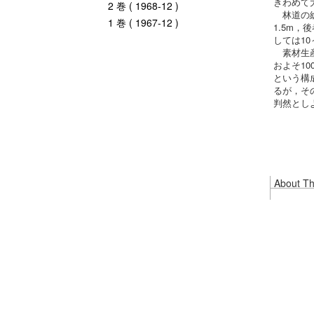
きわめて
2 巻 ( 1968-12 )
林道の総
1 巻 ( 1967-12 )
1.5m
しては1
素材生産
およそ1
という構
るが，そ
判然とし
About Thi