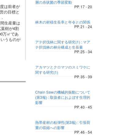
層の糸状菌の季節変動
密度は前者が
PP. 17 - 20
経営の目標と
る．
林木の材積生長率と年令との関係
間生産量は
PP. 21 - 24
広葉樹が4割
0万㎡であ
というものが
アテ択伐林に関する研究(1) : マア
テ択伐林の林分構成と生長量
PP. 25 - 34
アカマツとクロマツのスミワケに
関する研究(1)
PP. 35 - 39
Chain Sawの機械的振動について
(第3報) : 取扱者におよぼす生理的
影響
PP. 40 - 45
熱帯産材の粘弾性(第3報) : 引張荷
重の収縮への影響
PP. 46 - 54