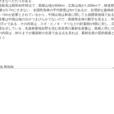
大きなへだたりがある．
延長は昭和42年時点で，島根山地が600km，広島山地が1,200kmで，林道
，後者が3.7mにすぎない．全国民有林の平均密度は5mであるが，合理的な森林
0～13mが必要とされているから，中国山地は林道に関しても低開発地域であ
量は中国山地の分がつまぴらかでないので，島根県全体の数字を見ると，年
00万㎡である．その内容は，スギ・ヒノキ・マツなどの針葉樹が6割に対し，
成を示している．先進林業地吉野を含む奈良県の素材生産量は，島根と同じ10
の内容は，95％までが建築材の生産である点を見れば，素材生産の質的相違
よう．
s Article