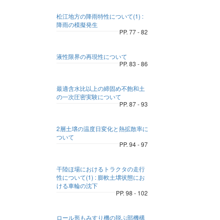
松江地方の降雨特性について(1) :
降雨の模擬発生
PP. 77 - 82
液性限界の再現性について
PP. 83 - 86
最適含水比以上の締固め不飽和土
の一次圧密実験について
PP. 87 - 93
2層土壌の温度日変化と熱拡散率に
ついて
PP. 94 - 97
干陸ほ場におけるトラクタの走行
性について(1) : 膨軟土壌状態にお
ける車輪の沈下
PP. 98 - 102
ロール形もみすり機の脱ぷ部機構