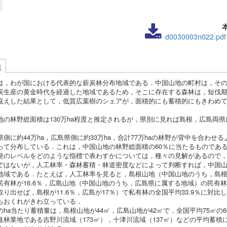
d0030003n022.pdf
述
は，わが国における代表的な薪炭林分布地域である．中国山地の町村は，そ
炭生産の黄金時代を経過した地域であるため，そこに存在する森林は，短伐
返えした結果として，低質広葉樹のシェアが，面積的にも蓄積的にもきわめ
の林野総面積は130万ha程度と推定されるが，県別に見れば島根，広島両県
側に約44万ha，広島県側に約33万ha，合計77万haの林野が背中を合わせ
って分布している．これは，中国山地の林野総面積の60％に当たるものであ
のレベルをどのような指標で表わすかについては，種々の見解があるので，
ではないが，人工林率・森林蓄積・林道密度などによって判断すれば，中国
地域である．たとえば，人工林率を見ると，島根山地（中国山地のうち，島
民有林が16.6％，広島山地（中国山地のうち，広島県に属する地域）の民有林
取り出せば，島根が11.6％，広島が17％）で私有林の全国平均33.9％に対比
ちおくれがきわ立っている．
ha当たり蓄積量は，島根山地が44㎡，広島山地が42㎡で，全国平均75㎡の6
進林業地である吉野川流域（173㎡），十津川流域（137㎡）などの平均蓄積