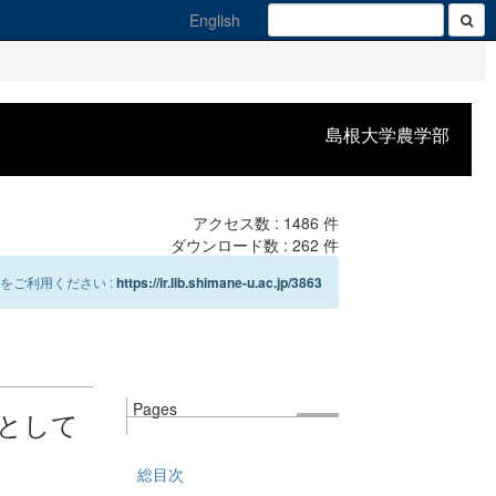
English
島根大学農学部
アクセス数 :
1486
件
ダウンロード数 :
262
件
をご利用ください :
https://ir.lib.shimane-u.ac.jp/3863
Pages
象として
総目次