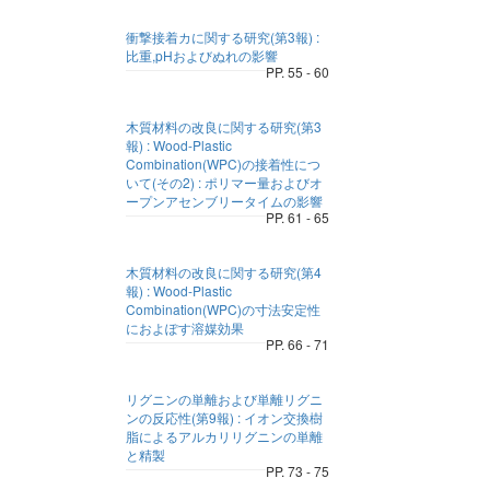
衝撃接着カに関する研究(第3報) :
比重,pHおよびぬれの影響
PP. 55 - 60
木質材料の改良に関する研究(第3
報) : Wood-Plastic
Combination(WPC)の接着性につ
いて(その2) : ポリマー量およびオ
ープンアセンブリータイムの影響
PP. 61 - 65
木質材料の改良に関する研究(第4
報) : Wood-Plastic
Combination(WPC)の寸法安定性
におよぽす溶媒効果
PP. 66 - 71
リグニンの単離および単離リグニ
ンの反応性(第9報) : イオン交換樹
脂によるアルカリリグニンの単離
と精製
PP. 73 - 75