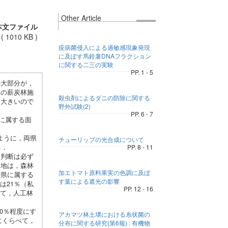
Other Article
本文ファイル
(
1010 KB
)
疫病菌侵入による過敏感現象発現
に及ぽす馬鈴薯DNAフラクション
に関する二三の実験
PP. 1 - 5
の大部分が，
期の薪炭林施
殺虫剤によるダニの防除に関する
て大きいので
野外試験(2)
PP. 6 - 7
に属する面
るように，両県
チューリップの光合成について
る．
PP. 8 - 11
判断は必ず
山地は，森林
加エトマト原料果実の色調に及ぼ
根県に属する
す葉による遮光の影響
は21％（私
PP. 12 - 16
して，人工林
0％程度にす
アカマツ林土壌における糸状菌の
にくらべて，
分布に関する研究(第6報) : 有機物