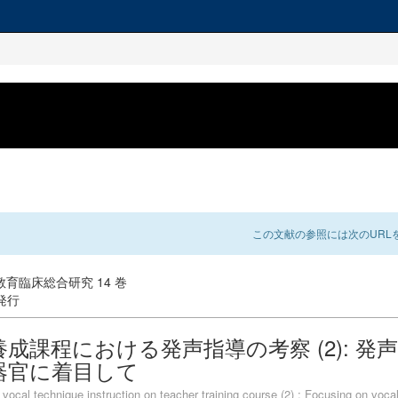
この文献の参照には次のURLを
育臨床総合研究 14 巻
 発行
成課程における発声指導の考察 (2): 発
器官に着目して
vocal technique instruction on teacher training course (2) : Focusing on vocal