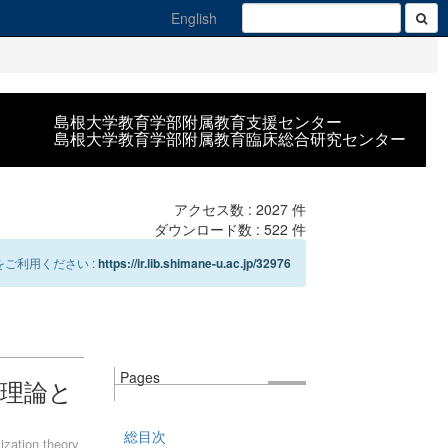
English
島根大学教育学部附属教育支援センター
島根大学教育学部附属教育臨床総合研究センター
アクセス数 :
2027
件
ダウンロード数 :
522
件
ご利用ください :
https://ir.lib.shimane-u.ac.jp/32976
Pages
声理論と
総目次
ization theory