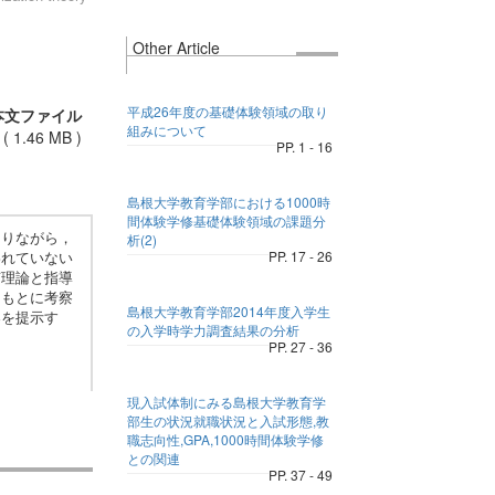
Other Article
平成26年度の基礎体験領域の取り
本文ファイル
組みについて
(
1.46 MB
)
PP. 1 - 16
島根大学教育学部における1000時
間体験学修基礎体験領域の課題分
ありながら，
析(2)
われていない
PP. 17 - 26
声理論と指導
をもとに考察
島根大学教育学部2014年度入学生
案を提示す
の入学時学力調査結果の分析
PP. 27 - 36
現入試体制にみる島根大学教育学
部生の状況就職状況と入試形態,教
職志向性,GPA,1000時間体験学修
との関連
PP. 37 - 49