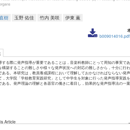
organs
 直樹
玉野 佑佳
竹内 美咲
伊東 薫
b009014016.pdf
述
導する際に発声指導が重要であることは，音楽科教師にとって周知の事実で
を構築することの難しさや様々な発声状況への対応の難しさから，十分に行
である。本研究は，教員養成課程において理解しておかなければならない発
て，大学院「学校教育実践研究」として中学生を対象に行った発声指導実践
である。発声理論の理解と各器官の働きに着目し，効果的な発声指導法の一
s Article