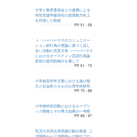
大学と教育委員会との連携による
特別支援学級担任の資質能力向上
を目指した取組
PP. 51 - 59
Ｊ・ハーバーマスのコミュニケー
ション的行為の理論に基づく話し
合い活動の充実方策 : ハーバーマス
におけるオースティン言語行為論
受容の批判的検討を通して
PP. 61 - 73
小学校高学年児童における遊び能
力と社会的スキルの心理学的研究
PP. 75 - 88
小学校特別活動におけるルーブリ
ック開発とその導入効果の一考察
PP. 89 - 97
乳児の共同注意関連行動の発達 : 二
項関係から三項関係への移行プロ