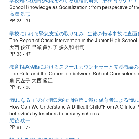
学校知の社会化機能をめぐる理論的研究 : 潜在的カリキ
School Knowledge as Socialization : from perspective of t
高旗 浩志
PP. 23 - 31
学校における緊急支援の取り組み : 生徒の転落事故に直
The Report of Crisis Intervention in the Junior High School
大西 俊江
早瀬 眞知子
多久和 祥司
PP. 33 - 47
教育相談活動におけるスクールカウンセラーと養護教諭の
The Role and the Conection between School Counseler an
角 真左子
大西 俊江
PP. 49 - 60
“気になる子”の心理臨床的理解(第１報) : 保育者による“
How Can We Understand“A Difficult Child”From A Clinical 
behaviors by teachers in nursery schools
肥後 功一
PP. 61 - 77