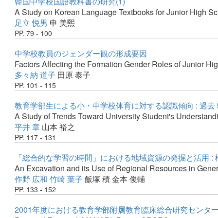
韓国中学校国語教科書の研究(1)
A Study on Korean Language Textbooks for Junior High Sc
足立 悦男
申 美煕
PP. 79 - 100
中学校教員のジェンダー観の形成要因
Factors Affecting the Formation Gender Roles of Junior Hi
多々納 道子
田原 泰子
PP. 101 - 115
教育学部生による小・中学校体育に対する認識傾向 : 過
A Study of Trends Toward University Student's Understand
平井 章
山本 裕之
PP. 117 - 131
「総合的な学習の時間」における地域資源の発掘と活用 :
An Excavation and its Use of Regional Resources in Gener
作野 広和
竹崎 葉子
飯塚 積
金本 俊輔
PP. 133 - 152
2001年度における教育学部附属教育臨床総合研究センタ