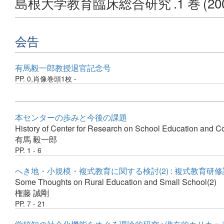
島根大学教育臨床総合研究
.1 巻
(20
会告
有馬毅一郎教授退官記念号
PP. 0,肖像巻頭1枚 -
本センターの歩みと今後の課題
History of Center for Research on School Education and C
有馬 毅一郎
PP. 1 - 6
へき地・小規模・複式教育に関する検討(2) : 複式教育
Some Thoughts on Rural Education and Small School(2)
権藤 誠剛
PP. 7 - 21