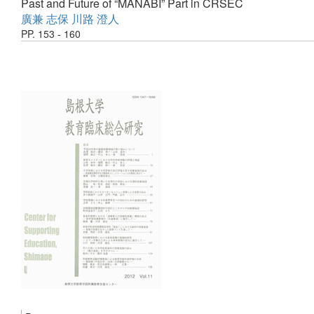
Past and Future of “MANABI” Part in CRSEC
廣兼 志保
川路 澄人
PP. 153 - 160