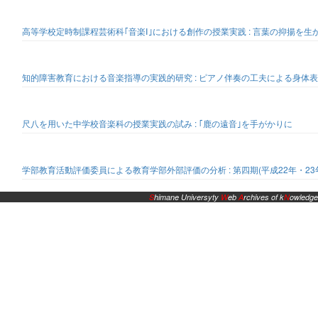
高等学校定時制課程芸術科｢音楽Ⅰ｣における創作の授業実践 : 言葉の抑揚を
知的障害教育における音楽指導の実践的研究 : ピアノ伴奏の工夫による身体
尺八を用いた中学校音楽科の授業実践の試み : ｢鹿の遠音｣を手がかりに
学部教育活動評価委員による教育学部外部評価の分析 : 第四期(平成22年・23
S
himane Universyty
W
eb
A
rchives of k
N
owledge