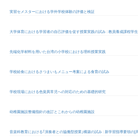
実習セメスターにおける学外学校体験の評価と検証
大学体育における学習者の自己評価を促す授業実践の試み : 教員養成課程学
先端化学材料を用いた台湾の小学校における理科授業実践
学校給食におけるさつまいもメニュー考案による食育の試み
学校現場における色覚異常児への対応のための基礎的研究
幼稚園施設整備指針の改訂とこれからの幼稚園施設
音楽科教育における｢演奏者との協働型授業｣構築の試み : 新学習指導要領の[共