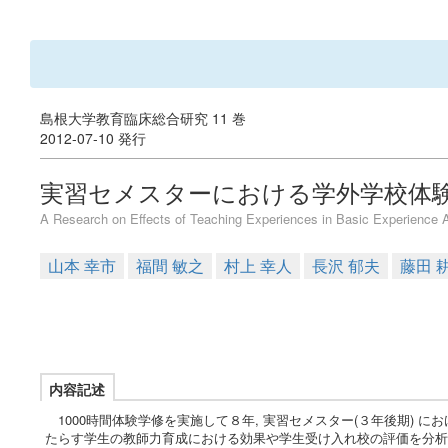
島根大学教育臨床総合研究 11 巻
2012-07-10 発行
実習セメスターにおける学外学校体
A Research on Effects of Teaching Experiences in Basic Experience A
山本 幸市
福間 敏之
村上 幸人
長沢 郁夫
藤田 
内容記述
1000時間体験学修を実施して８年, 実習セメスター(３年後期) 
たらす学生の教師力育成における効果や学生受け入れ校の評価を分析