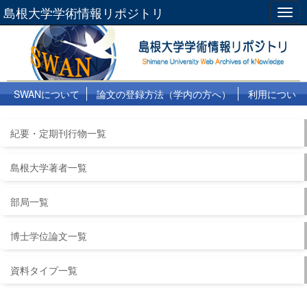
島根大学学術情報リポジトリ
Togg
navig
SWANについて
論文の登録方法（学内の方へ）
利用につい
て
よくある質問
リンク集
紀要・定期刊行物一覧
島根大学著者一覧
部局一覧
博士学位論文一覧
資料タイプ一覧