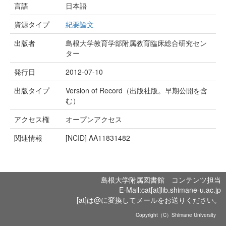
言語
日本語
資源タイプ
紀要論文
出版者
島根大学教育学部附属教育臨床総合研究セン
ター
発行日
2012-07-10
出版タイプ
Version of Record（出版社版。早期公開を含
む）
アクセス権
オープンアクセス
関連情報
[NCID]
AA11831482
島根大学附属図書館 コンテンツ担当
E-Mail:cat[at]lib.shimane-u.ac.jp
[at]は@に変換してメールをお送りください。
Copyright（C）Shimane University