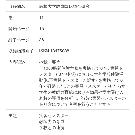
収録物名
島根大学教育臨床総合研究
巻
11
開始ページ
15
終了ページ
26
収録物識別子
ISSN 13475088
内容記述
抄録・要旨
1000時間体験学修を実施して８年, 実習セ
メスター(３年後期) における学外学校体験活
動(以下実習セメスターと記す) を実施して６
年が経過した｡この実習セメスターがもたらす
学生の教師力育成における効果や学生受け入
れ校の評価を分析し, 今後の実習セメスターの
在り方について考察を行うこととする｡
主題
実習セメスター
教師力の育成
学校との連携