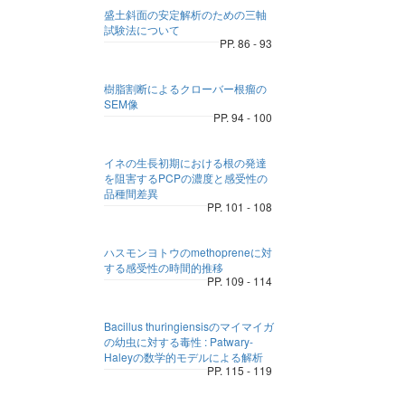
盛土斜面の安定解析のための三軸
試験法について
PP. 86 - 93
樹脂割断によるクローバー根瘤の
SEM像
PP. 94 - 100
イネの生長初期における根の発達
を阻害するPCPの濃度と感受性の
品種間差異
PP. 101 - 108
ハスモンヨトウのmethopreneに対
する感受性の時間的推移
PP. 109 - 114
Bacillus thuringiensisのマイマイガ
の幼虫に対する毒性 : Patwary-
Haleyの数学的モデルによる解析
PP. 115 - 119