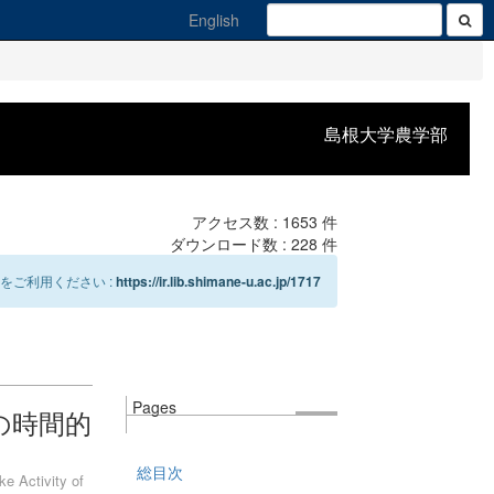
English
島根大学農学部
アクセス数 :
1653
件
ダウンロード数 :
228
件
をご利用ください :
https://ir.lib.shimane-u.ac.jp/1717
Pages
性の時間的
総目次
e Activity of