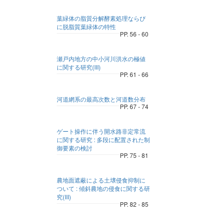
葉緑体の脂質分解酵素処理ならび
に脱脂質葉緑体の特性
PP. 56 - 60
瀬戸内地方の中小河川洪水の極値
に関する研究(III)
PP. 61 - 66
河道網系の最高次数と河道数分布
PP. 67 - 74
ゲート操作に伴う開水路非定常流
に関する研究 : 多段に配置された制
御要素の検討
PP. 75 - 81
農地面遮蔽による土壌侵食抑制に
ついて : 傾斜農地の侵食に関する研
究(III)
PP. 82 - 85