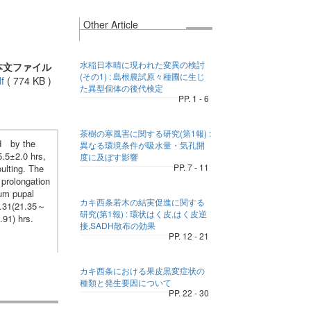
Other Article
水稲日本晴に現われた変異の検討
本文ファイル
(その1) : 島根農試原々種圃に生じ
f
(
774 KB
)
た異型個体の後代検定
PP. 1 - 6
茶樹の寒風害に関する研究(第1報) :
ed by the
異なる環境条件が吸水量・気孔開
5.5±2.0 hrs,
度に及ぼす影響
PP. 7 - 11
ulting. The
 prolongation
mum pupal
カキ西条若木の結実促進に関する
3.31(21.35～
研究(第1報) : 環状はく皮,はく皮逆
.91) hrs.
接,SADH散布の効果
PP. 12 - 21
カキ西条における果皮黒変症状の
種類と発生要因について
PP. 22 - 30