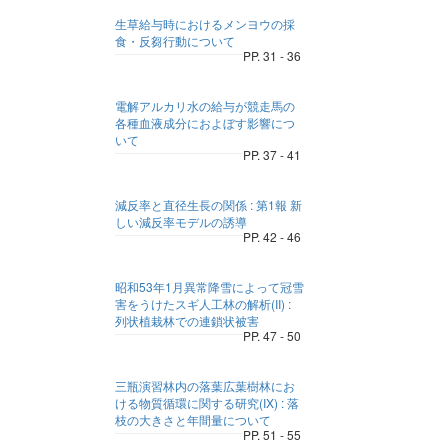
生草給与時におけるメンヨウの採
食・反芻行動について
PP. 31 - 36
電解アルカリ水の給与が競走馬の
各種血液成分におよぼす影響につ
いて
PP. 37 - 41
減反率と直径生長の関係 : 第1報 新
しい減反率モデルの誘導
PP. 42 - 46
昭和53年1月異常降雪によって冠雪
害をうけたスギ人工林の解析(II) :
列状植栽林での連鎖状被害
PP. 47 - 50
三瓶演習林内の落葉広葉樹林にお
ける物質循環に関する研究(IX) : 落
枝の大きさと年間量について
PP. 51 - 55