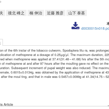
e
夫
後北 峰之
楠 伸治
近藤 雅彦
山下 泰基
d0030015n018.pd
述
ion of the 6th instar of the tobacco cutworm, Spodoptera litu ra, was prolong
pplication of methoprene at a dosage of 0.25μg/μl. The maximum duration, 22
ned when methoprene was applied at 37.41(31.48～41.68) hrs after the 5th mo
n of methoprene at and after 97 hours after the moulting gave no effect on the
 duration. Subsequent increment of pupal weight was also induced. The maxi
 female, 0.6015±0.0134g, was obtained by the application of methoprene at 4
s after the moul ting, and that in male was 0.5457±0.0099g at 41.34(14.75～52
s Article