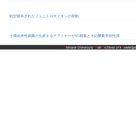
航空散布されたフェニトロサイオンの挙動
土壌由来性細菌の生産するチアミナーゼIの精製とその酵素学的性質
S
himane Universyty
W
eb
A
rchives of k
N
owledge