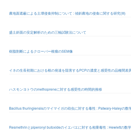
農地面遮蔽による土壌侵食抑制について : 傾斜農地の侵食に関する研究(III)
盛土斜面の安定解析のための三軸試験法について
樹脂割断によるクローバー根瘤のSEM像
イネの生長初期における根の発達を阻害するPCPの濃度と感受性の品種間差
ハスモンヨトウのmethopreneに対する感受性の時間的推移
Bacillus thuringiensisのマイマイガの幼虫に対する毒性 : Patwary-Hal
Resmethrinとpiperonyl butoxideのイエバエに対する相乗毒性 : Hewle