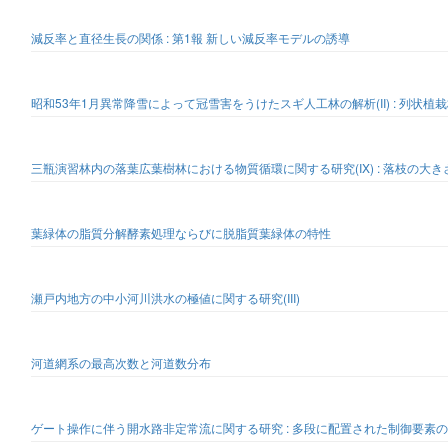
減反率と直径生長の関係 : 第1報 新しい減反率モデルの誘導
昭和53年1月異常降雪によって冠雪害をうけたスギ人工林の解析(II) : 列状
三瓶演習林内の落葉広葉樹林における物質循環に関する研究(IX) : 落枝の大
葉緑体の脂質分解酵素処理ならびに脱脂質葉緑体の特性
瀬戸内地方の中小河川洪水の極値に関する研究(III)
河道網系の最高次数と河道数分布
ゲート操作に伴う開水路非定常流に関する研究 : 多段に配置された制御要素