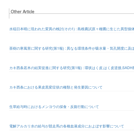
Other Article
水稲日本晴に現われた変異の検討(その1) : 島根農試原々種圃に生じた異型個
茶樹の寒風害に関する研究(第1報) : 異なる環境条件が吸水量・気孔開度に及
カキ西条若木の結実促進に関する研究(第1報) : 環状はく皮,はく皮逆接,SAD
カキ西条における果皮黒変症状の種類と発生要因について
生草給与時におけるメンヨウの採食・反芻行動について
電解アルカリ水の給与が競走馬の各種血液成分におよぼす影響について