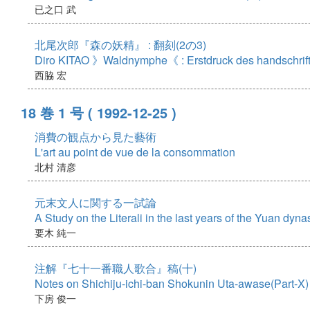
已之口 武
北尾次郎『森の妖精』 : 翻刻(2の3)
Diro KITAO 》Waldnymphe《 : Erstdruck des handschriftl
西脇 宏
18 巻 1 号
( 1992-12-25 )
消費の観点から見た藝術
L'art au point de vue de la consommation
北村 清彦
元末文人に関する一試論
A Study on the Literali in the last years of the Yuan dyna
要木 純一
注解『七十一番職人歌合』稿(十)
Notes on Shichiju-ichi-ban Shokunin Uta-awase(Part-X)
下房 俊一