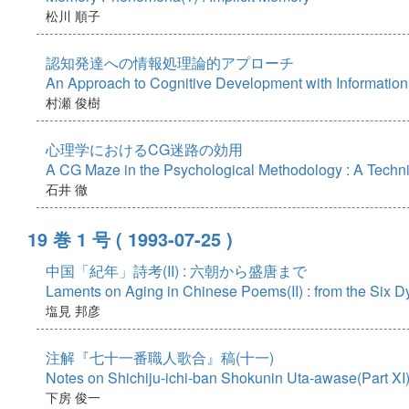
松川 順子
認知発達への情報処理論的アプローチ
An Approach to Cognitive Development with Informatio
村瀬 俊樹
心理学におけるCG迷路の効用
A CG Maze in the Psychological Methodology : A Techni
石井 徹
19 巻 1 号
( 1993-07-25 )
中国「紀年」詩考(II) : 六朝から盛唐まで
Laments on Aging in Chinese Poems(II) : from the Six D
塩見 邦彦
注解『七十一番職人歌合』稿(十一)
Notes on Shichiju-ichi-ban Shokunin Uta-awase(Part XI
下房 俊一