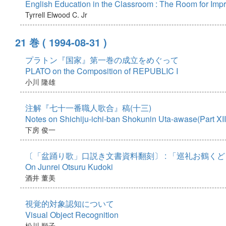
English Education in the Classroom : The Room for Im
Tyrrell Elwood C. Jr
21 巻
( 1994-08-31 )
プラトン『国家』第一巻の成立をめぐって
PLATO on the Composition of REPUBLIC I
小川 隆雄
注解『七十一番職人歌合』稿(十三)
Notes on Shichiju-ichi-ban Shokunin Uta-awase(Part XII
下房 俊一
〔「盆踊り歌」口説き文書資料翻刻〕 : 「巡礼お鶴く
On Junrei Otsuru Kudoki
酒井 董美
視覚的対象認知について
Visual Object Recognition
松川 順子