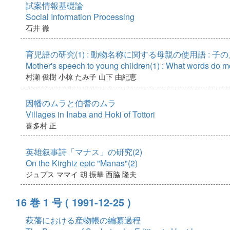
試案情報基礎論
Social Information Processing
石井 徹
育児語の研究(1) : 動物名称に関する母親の使用語 : 
Mother's speech to young children(1) : What words do mo
村瀬 俊樹
小椋 たみ子
山下 由紀恵
因幡のムラと伯耆のムラ
Villages in Inaba and Hoki of Tottori
喜多村 正
英雄叙事詩「マナス」の研究(2)
On the Kirghiz epic "Manas"(2)
ジュプス ママイ
胡 振華
西脇 隆夫
16 巻 1 号
( 1991-12-25 )
萩藩における産物帳の編纂過程