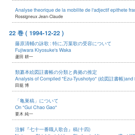
Analyse theorique de la mobilite de l'adjectif epithete 
Rossigneux Jean-Claude
22 巻
( 1994-12-22 )
藤原清輔の詠歌 : 特に,万葉歌の受容について
Fujiwara Kiyosuke's Waka
蘆田 耕一
類纂本絵図註書帳の分類と典拠の推定
Analysis of Compiled "Ezu-Tyushotyo" (絵図註書帳)and i
田籠 博
「亀巣稿」について
On "Gui Chao Gao"
要木 純一
注解『七十一番職人歌合』稿(十四)