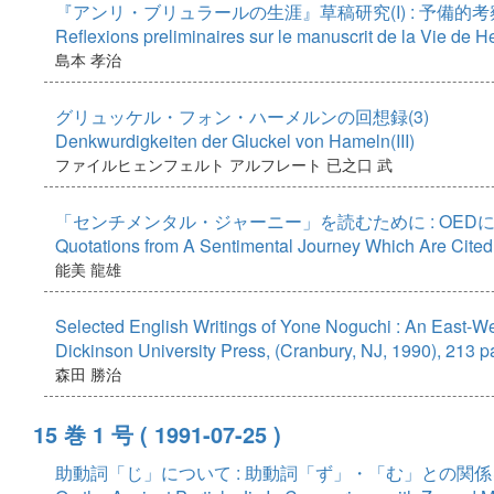
『アンリ・ブリュラールの生涯』草稿研究(I) : 予備的考
Reflexions preliminaires sur le manuscrit de la Vie de H
島本 孝治
グリュッケル・フォン・ハーメルンの回想録(3)
Denkwurdigkeiten der Gluckel von Hameln(III)
ファイルヒェンフェルト アルフレート
已之口 武
「センチメンタル・ジャーニー」を読むために : OE
Quotations from A Sentimental Journey Which Are Cite
能美 龍雄
Selected English Writings of Yone Noguchi : An East-Wes
Dickinson University Press, (Cranbury, NJ, 1990), 213 
森田 勝治
15 巻 1 号
( 1991-07-25 )
助動詞「じ」について : 助動詞「ず」・「む」との関