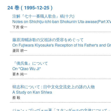
24 巻
( 1995-12-25 )
注解『七十一番職人歌合』稿(十六)
Notes on Shichiju-ichi-ban Shokunin Uta-awase(Part XV
下房 俊一
藤原清輔詠歌の父祖詠の受容をめぐって
On Fujiwara Kiyosuke's Reception of his Father's and G
蘆田 耕一
『僑呉集』について
On "Qiao Wu Ji"
要木 純一
韓志和について : 日中文化交流史上の謎の人物
A Study on Kan Shiwa
蔡 毅
ジャン・プレヴォー著「スタンダールの文体について