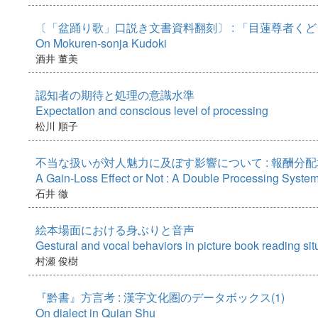
〔「盆踊り歌」口説き文書資料翻刻〕 : 「目蓮尊者く
On Mokuren-sonja Kudoki
酒井 董美
認知者の期待と処理の意識水準
Expectation and conscious level of processing
松川 順子
不当な扱いが対人魅力に及ぼす影響について : 報酬分
A Gain-Loss Effect or Not : A Double Processing System 
石井 徹
絵本場面における身ぶりと音声
Gestural and vocal behaviors in picture book reading sit
村瀬 俊樹
『黔書』方言考 : 漢字文化圏のデータボックス(1)
On dialect in Quian Shu