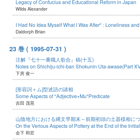
Legacy of Confucius and Educational Reform in Japan
Wilds Alexander
I Had No Idea Myself What I Was After" : Loneliness an
Daldorph Brian
23 巻
( 1995-07-31 )
注解『七十一番職人歌合』稿(十五)
Notes on Shichiju-ichi-ban Shokunin Uta-awase(Part X
下房 俊一
[形容詞＋ム]型述語の諸相
Some Aspects of "Adjective+Mu"Predicate
吉田 茂晃
山陰地方における縄文早期末～前期初頭の土器様相につい
On the Verious Aspects of Pottery at the End of the Initi
会下 和宏