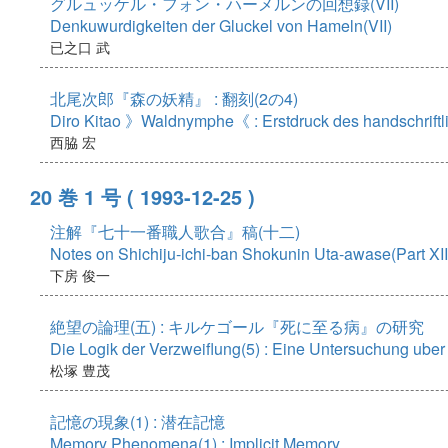
グルュッケル・フォン・ハーメルンの回想録(VII)
Denkuwurdigkeiten der Gluckel von Hameln(VII)
已之口 武
北尾次郎『森の妖精』 : 翻刻(2の4)
Diro Kitao 》Waldnymphe《 : Erstdruck des handschriftli
西脇 宏
20 巻 1 号
( 1993-12-25 )
注解『七十一番職人歌合』稿(十二)
Notes on Shichiju-ichi-ban Shokunin Uta-awase(Part XII
下房 俊一
絶望の論理(五) : キルケゴール『死に至る病』の研究
Die Logik der Verzweiflung(5) : Eine Untersuchung uber
松塚 豊茂
記憶の現象(1) : 潜在記憶
Memory Phenomena(1) : Implicit Memory