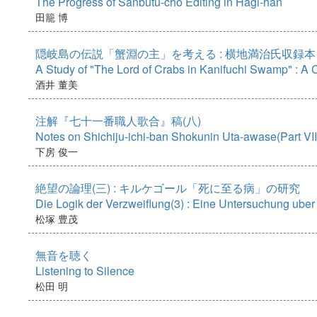
The Progress of Sanbutu-cho Editing in Hagi-han
田籠 博
隠岐島の伝説「蟹淵の主」を考える : 横地満治氏収録
A Study of "The Lord of Crabs in Kanifuchi Swamp" : A
酒井 董美
注解『七十一番職人歌合』稿(八)
Notes on Shichiju-ichi-ban Shokunin Uta-awase(Part VII
下房 俊一
絶望の論理(三) : キルケゴール「死に至る病」の研究
Die Logik der Verzweiflung(3) : Eine Untersuchung ube
松塚 豊茂
無音を聴く
Listening to Silence
松田 明