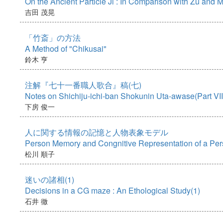
On the Ancient Particle Ji : In Comparison with Zu and 
吉田 茂晃
「竹斎」の方法
A Method of "Chikusai"
鈴木 亨
注解『七十一番職人歌合』稿(七)
Notes on Shichiju-ichi-ban Shokunin Uta-awase(Part VII
下房 俊一
人に関する情報の記憶と人物表象モデル
Person Memory and Congnitive Representation of a Pe
松川 順子
迷いの諸相(1)
Decisions in a CG maze : An Ethological Study(1)
石井 徹