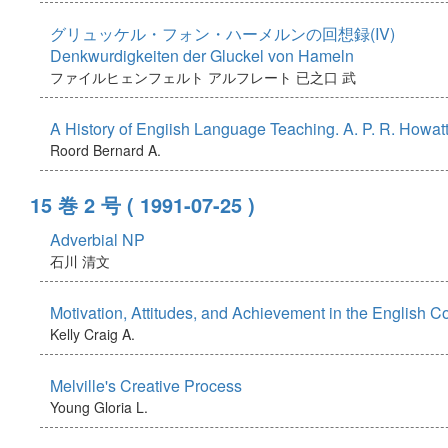
グリュッケル・フォン・ハーメルンの回想録(IV)
Denkwurdigkeiten der Gluckel von Hameln
ファイルヒェンフェルト アルフレート
已之口 武
A History of Engiish Language Teaching. A. P. R. Howatt
Roord Bernard A.
15 巻 2 号
( 1991-07-25 )
Adverbial NP
石川 清文
Motivation, Attitudes, and Achievement in the English C
Kelly Craig A.
Melville's Creative Process
Young Gloria L.