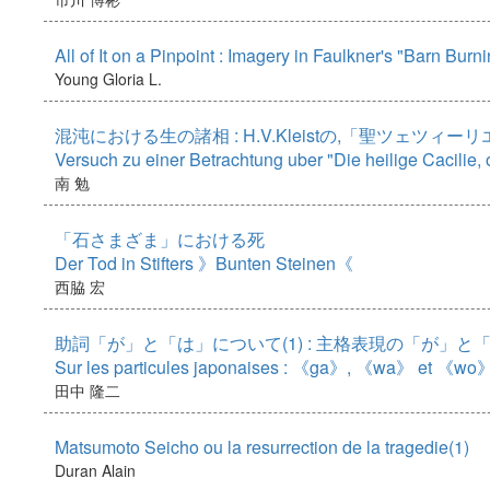
All of It on a Pinpoint : Imagery in Faulkner's "Barn Burn
Young Gloria L.
混沌における生の諸相 : H.V.Kleistの,「聖ツェツィ
Versuch zu einer Betrachtung uber "Die heilige Cacilie, 
南 勉
「石さまざま」における死
Der Tod in Stifters 》Bunten Steinen《
西脇 宏
助詞「が」と「は」について(1) : 主格表現の「が」と
Sur les particules japonaises : 《ga》, 《wa》 et 《wo
田中 隆二
Matsumoto Seicho ou la resurrection de la tragedie(1)
Duran Alain