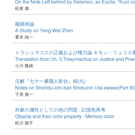
On the Note Left behind by Heiemon, an Excile, "Kuni-n
松尾 壽
楊維楨論
A Study on Yang Wei-Zhen
要木 純一
トラシュマコスの正義および権力論 キモン・リュコス著
Translation from 'ch. 3,Trasymachus on Justice and Pow
小川 隆雄
注解『七十一番職人歌合』稿(九)
Notes on Shichiju-ichi-ban Shokunin Uta-awase(Part IX
下房 俊一
対象の属性としての色の問題 : 記憶色再考
Objects and their color property : Memory color
松川 順子