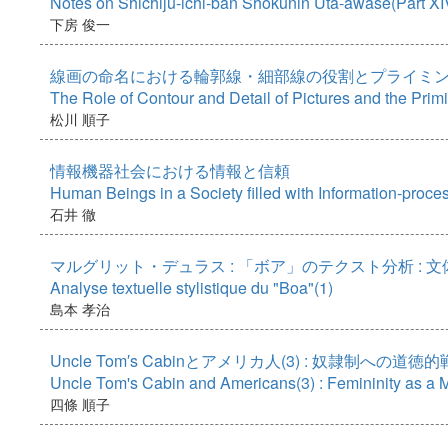
Notes on Shichiju-ichi-ban Shokunin Uta-awase(Part XI
下房 俊一
線画の命名における輪郭線・細部線の役割とプライミ
The Role of Contour and Detail of Pictures and the Prim
松川 順子
情報機器社会における情報と信頼
Human Beings in a Society filled with Information-proce
石井 徹
マルグリット・デュラス : 「ボア」のテクスト分析 : 文
Analyse textuelle stylistique du "Boa"(1)
島本 孝治
Uncle Tom′s Cabinとアメリカ人(3) : 奴隷制への道徳的戦
Uncle Tom's Cabin and Americans(3) : Femininity as a M
四條 順子