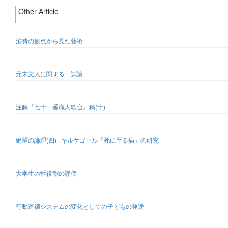
Other Article
消費の観点から見た藝術
元末文人に関する一試論
注解『七十一番職人歌合』稿(十)
絶望の論理(四) : キルケゴール「死に至る病」の研究
大学生の性役割の評価
行動連鎖システムの変化としての子どもの発達