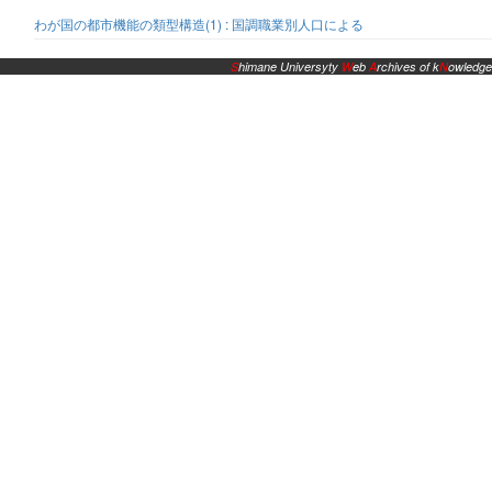
わが国の都市機能の類型構造(1) : 国調職業別人口による
S
himane Universyty
W
eb
A
rchives of k
N
owledge