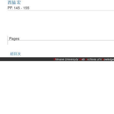
西脇 宏
PP. 145 - 155
Pages
総目次
S
himane Universyty
W
eb
A
rchives of k
N
owledge