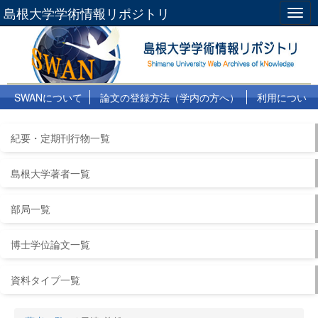
島根大学学術情報リポジトリ
Togg
navig
SWANについて
論文の登録方法（学内の方へ）
利用につい
て
よくある質問
リンク集
紀要・定期刊行物一覧
島根大学著者一覧
部局一覧
博士学位論文一覧
資料タイプ一覧