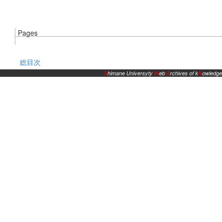
Pages
総目次
S
himane Universyty
W
eb
A
rchives of k
N
owledge