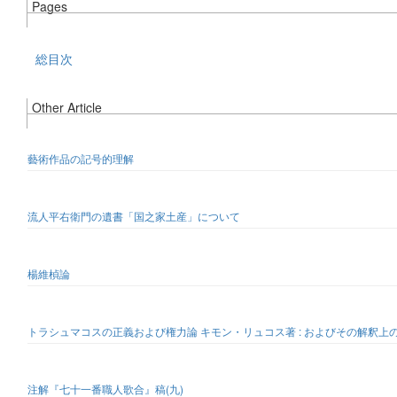
Pages
総目次
Other Article
藝術作品の記号的理解
流人平右衛門の遺書「国之家土産」について
楊維楨論
トラシュマコスの正義および権力論 キモン・リュコス著 : およびその解釈上
注解『七十一番職人歌合』稿(九)