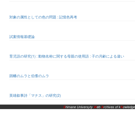
対象の属性としての色の問題 : 記憶色再考
試案情報基礎論
育児語の研究(1) : 動物名称に関する母親の使用語 : 子の月齢による違い
因幡のムラと伯耆のムラ
英雄叙事詩「マナス」の研究(2)
S
himane Universyty
W
eb
A
rchives of k
N
owledge