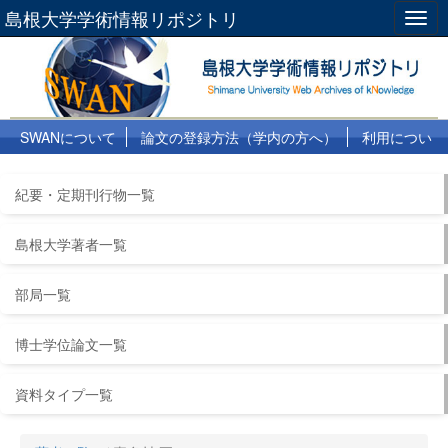
島根大学学術情報リポジトリ
Togg
navig
SWANについて
論文の登録方法（学内の方へ）
利用につい
て
よくある質問
リンク集
紀要・定期刊行物一覧
島根大学著者一覧
部局一覧
博士学位論文一覧
資料タイプ一覧