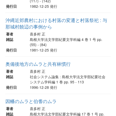
(117) - (142)
発行日
1982-12-25 発行
沖縄近郊農村における村落の変遷と村落祭祀 : 与
那城村饒辺の事例から
著者
喜多村 正
雑誌
島根大学法文学部紀要文学科編 4 巻 1 号 pp.
(55) - (84)
発行日
1981-12-25 発行
奥備後地方のムラと共有林慣行
著者
喜多村 正
雑誌
社会システム論集 : 島根大学法文学部紀要社会
システム学科編 1 巻 pp. 95 - 113
発行日
1996-12-28 発行
因幡のムラと伯耆のムラ
著者
喜多村 正
雑誌
島根大学法文学部紀要文学科編 17 巻 1 号 pp.