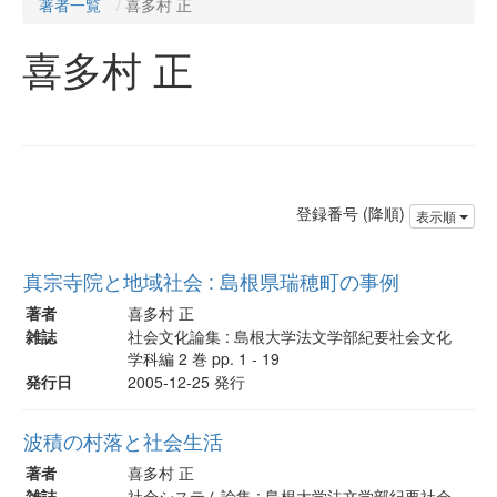
著者一覧
喜多村 正
喜多村 正
登録番号 (降順)
表示順
真宗寺院と地域社会 : 島根県瑞穂町の事例
著者
喜多村 正
雑誌
社会文化論集 : 島根大学法文学部紀要社会文化
学科編 2 巻 pp. 1 - 19
発行日
2005-12-25 発行
波積の村落と社会生活
著者
喜多村 正
雑誌
社会システム論集 : 島根大学法文学部紀要社会