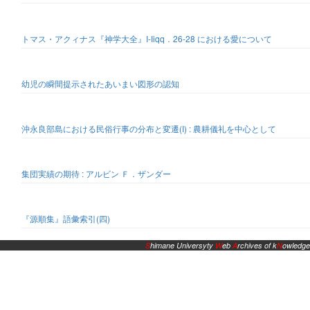
トマス・アクィナス『神学大全』I-Iiqq．26-28 における愛について
幼児の瞬間提示されたあいまい図形の認知
沖永良部島における民俗行事の分布と変遷(I) : 農耕儀礼を中心として
集団実績の期待 : アルビン Ｆ．ザンダー
『源順集』語彙索引(四)
S
himane Universyty
W
eb
A
rchives of k
N
owledge