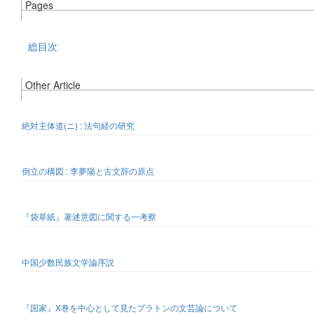
Pages
総目次
Other Article
絶対主体道(ニ) : 法句経の研究
倒立の構図 : 李夢陽と古文辞の原点
『袋草紙』著述意図に関する一考察
中国少数民族文学論序説
『国家』X巻を中心として見たプラトンの文芸論について