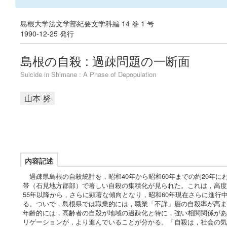
島根大学法文学部紀要文学科編 14 巻 1 号
1990-12-25 発行
島根の自殺 : 過疎問題の一断面
Suicide in Shimane : A Phase of Depopulation
山本 努
内容記述
過疎県島根の自殺統計を，昭和40年から昭和60年までの約20年
帯（石見地方郡部）で著しい自殺の集積化が見られた。これは，高度
55年以降から，さらに顕著な傾向となり，昭和60年現在さらに進
る。ついで，島根県では職業的には，職業「不詳」層の自殺率が高ま
年齢的には，高齢者の自殺が地域の過疎化と特に，強い相関関係があ
リゲーションが，より進んでいることが分かる。「自殺は，社会の気