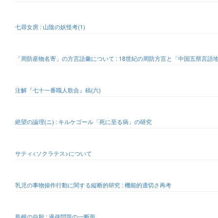
七尋女房 : 山陰の妖怪考(1)
「周防産物名寄」の方言語彙について : 18世紀の周防方言と「中国五県言語
注解『七十一番職人歌合』稿(六)
絶望の論理(ニ) : キルケゴール「死に至る病」の研究
サティ<ソクラテス>について
乳児の事物操作行動に関する縦断的研究 : 機能的適切さ再考
島根の自殺 : 過疎問題の一断面