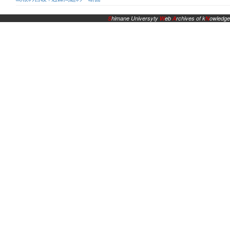
S
himane Universyty
W
eb
A
rchives of k
N
owledge