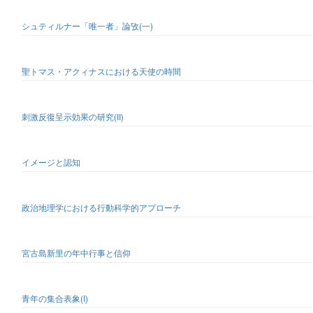
シュティルナー「唯一者」論攷(一)
聖トマス・アクィナスにおける天使の時間
刺激反復呈示効果の研究(II)
イメージと認知
政治地理学における行動科学的アプローチ
宮古島新里の年中行事と信仰
青年の集合表象(I)