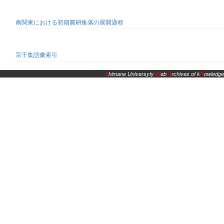
南関東における初期農耕集落の展開過程
宗于集語彙索引
S
himane Universyty
W
eb
A
rchives of k
N
owledge