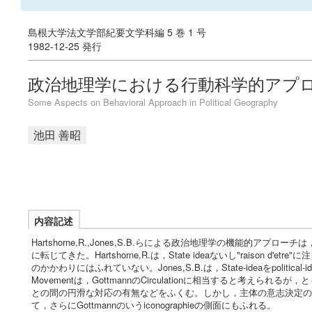
島根大学法文学部紀要文学科編 5 巻 1 号
1982-12-25 発行
政治地理学における行動科学的アプ
Some Aspects on Behavioral Approach in Political Geography
池田 善昭
内容記述
Hartshorne,R.,Jones,S.B.らによる政治地理学の機能
に転じてきた。Hartshorne,R.は，State ideaないし"raison d'et
のかかわりにはふれていない。Jones,S.B.は，State-ideaをpolitical-idea
Movementは，GottmannのCirculationに相当すると考えら
との間の円滑な対応の有無などをふくむ。しかし，主体の意志決定の
て，さらにGottmannのいうiconographieの側面にもふれる。