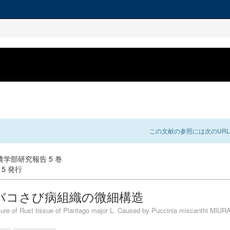
この文献の参照には次のURL
学部研究報告 5 巻
-15 発行
バコさび病組織の微細構造
cture of Rust tissue of Plantago major L. Caused by Puccinia miscanthi MlUR