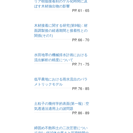
リア樹脂接着剤のゲル化時間に及
ぼす木材抽出物の影響
PP. 61 - 65
木材接着に関する研究(第9報) : 材
面調製後の経過期間と接着性との
関係(その1)
PP. 66 - 70
水田地帯の機械排水計画における
流出解析の精度について
PP. 71 - 75
低平農地における雨水流出のパラ
メトリックモデル
PP. 76 - 85
土粒子の幾何学的表面(第一報) : 空
気透過法適用上の諸問題
PP. 86 - 89
締固め不飽和土の二次圧密につい
て(IV) : 供試体の厚さと圧密時間の