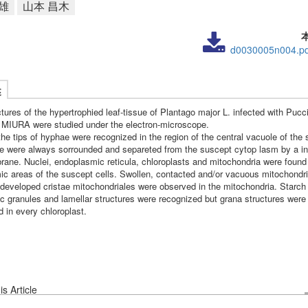
雄
山本 昌木
d0030005n004.pd
述
ctures of the hypertrophied leaf-tissue of Plantago major L. infected with Pucc
 MIURA were studied under the electron-microscope.
he tips of hyphae were recognized in the region of the central vacuole of the 
e were always sorrounded and separeted from the suscept cytop lasm by a i
rane. Nuclei, endoplasmic reticula, chloroplasts and mitochondria were found 
ic areas of the suscept cells. Swollen, contacted and/or vacuous mitochondr
 developed cristae mitochondriales were observed in the mitochondria. Starch 
ic granules and lamellar structures were recognized but grana structures were
 in every chloroplast.
s Article