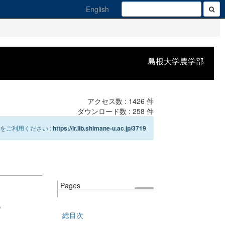
English
島根大学農学部
アクセス数 :
1426
件
ダウンロード数 :
258
件
をご利用ください :
https://ir.lib.shimane-u.ac.jp/3719
Pages
A
総目次