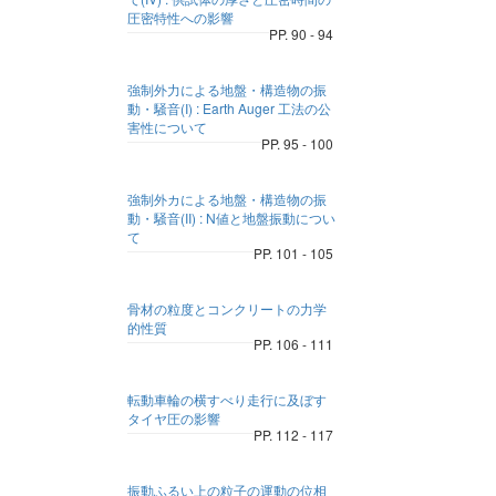
圧密特性への影響
PP. 90 - 94
強制外力による地盤・構造物の振
動・騒音(I) : Earth Auger 工法の公
害性について
PP. 95 - 100
強制外カによる地盤・構造物の振
動・騒音(II) : N値と地盤振動につい
て
PP. 101 - 105
骨材の粒度とコンクリートの力学
的性質
PP. 106 - 111
転動車輪の横すべり走行に及ぼす
タイヤ圧の影響
PP. 112 - 117
振動ふるい上の粒子の運動の位相