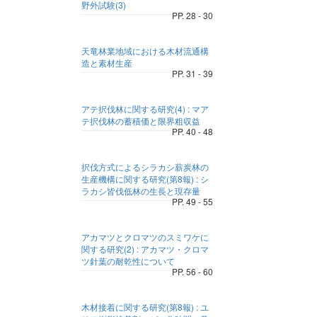
野外試験(3)
PP. 28 - 30
天竜林業地域における木材流通構
造と素材生産
PP. 31 - 39
アテ択伐林に関する研究(4) : マア
テ択伐林の蓄積価と限界粗収益
PP. 40 - 48
択伐方式によるシラカシ薪炭林の
生産機構に関する研究(第8報) : シ
ラカシ皆伐低林の生長と現存量
PP. 49 - 55
アカマツとクロマツのスミワケに
関する研究(2) : アカマツ・クロマ
ツ針葉の耐乾性について
PP. 56 - 60
木材接着に関する研究(第8報) : ユ