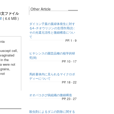
Other Article
本文ファイル
f
(
6.6 MB
)
ダイコン子葉の葉緑体発生に対す
る4−チオウリジンの生理作用(2) :
その光還元活性と微細構造につい
て
PP. 1 - 9
inia
suscept cell,
ヒヤシンスの園芸品種の核学的研
nvaginated
究(III)
in the
PP. 10 - 17
ia were not
grains,
 not
馬鈴薯体内に見られるマイクロボ
ディーについて
PP. 18 - 22
オオバコさび病組織の微細構造
PP. 23 - 27
殺虫剤によるダニの防除に関する