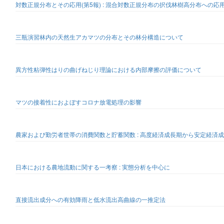
対数正規分布とその応用(第5報) : 混合対数正規分布の択伐林樹高分布への応
三瓶演習林内の天然生アカマツの分布とその林分構造について
異方性粘弾性はりの曲げねじり理論における内部摩擦の評価について
マツの接着性におよぼすコロナ放電処理の影響
農家および勤労者世帯の消費関数と貯蓄関数 : 高度経済成長期から安定経済
日本における農地流動に関する一考察 : 実態分析を中心に
直接流出成分への有効降雨と低水流出高曲線の一推定法