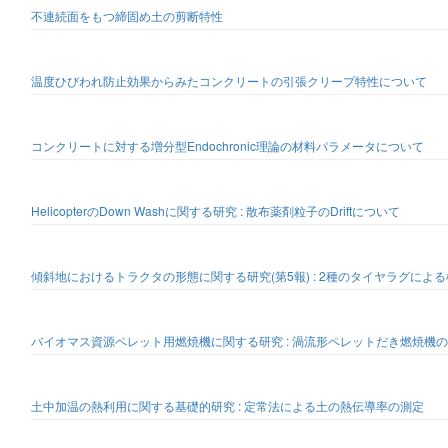
不連続面をもつ締固め土の剪断特性
温度ひびわれ防止効果からみたコンクリートの引張クリープ特性について
コンクリートに対する増分型Endochronic理論の材料パラメータについて
HelicopterのDown Washに関する研究 : 散布薬剤粒子のDriftについて
傾斜地におけるトラクタの形態に関する研究(第5報) : 2種のタイヤラグによ
バイオマス資源ペレット用燃焼機に関する研究 : 渦流形ペレットだき燃焼機
土中加温の熱利用に関する基礎的研究 : 定常法による土の熱伝導率の測定