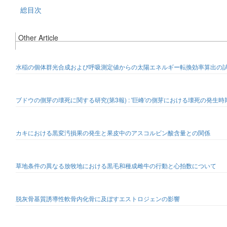
総目次
Other Article
水稲の個体群光合成および呼吸測定値からの太陽エネルギー転換効率算出の試み(
ブドウの側芽の壊死に関する研究(第3報) : '巨峰'の側芽における壊死の発
カキにおける黒変汚損果の発生と果皮中のアスコルビン酸含量との関係
草地条件の異なる放牧地における黒毛和種成雌牛の行動と心拍数について
脱灰骨基質誘導性軟骨内化骨に及ぼすエストロジェンの影響