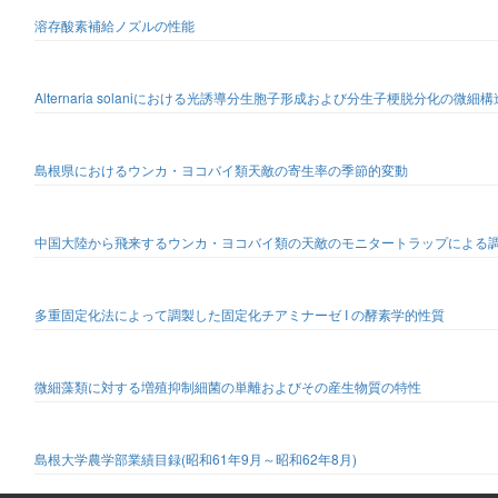
溶存酸素補給ノズルの性能
Alternaria solaniにおける光誘導分生胞子形成および分生子梗脱分化の微細構
島根県におけるウンカ・ヨコバイ類天敵の寄生率の季節的変動
中国大陸から飛来するウンカ・ヨコバイ類の天敵のモニタートラップによる
多重固定化法によって調製した固定化チアミナーゼ I の酵素学的性質
微細藻類に対する増殖抑制細菌の単離およびその産生物質の特性
島根大学農学部業績目録(昭和61年9月～昭和62年8月)