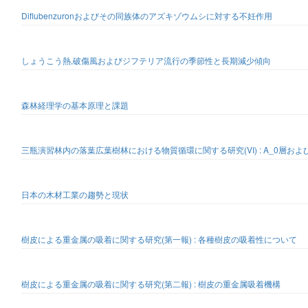
Diflubenzuronおよびその同族体のアズキゾウムシに対する不妊作用
しょうこう熱,破傷風およびジフテリア流行の季節性と長期減少傾向
森林経理学の基本原理と課題
三瓶演習林内の落葉広葉樹林における物質循環に関する研究(VI) : A_0層お
日本の木材工業の趨勢と現状
樹皮による重金属の吸着に関する研究(第一報) : 各種樹皮の吸着性について
樹皮による重金属の吸着に関する研究(第二報) : 樹皮の重金属吸着機構