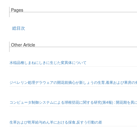
Pages
総目次
Other Article
水稲品種しまねにしきに生じた変異体について
ジベレリン処理デラウェアの開花前摘心が新しょうの生育,着果および果房の
コンピュータ制御システムによる球根切花に関する研究(第4報) : 開花期
生草および乾草給与めん羊における採食,反すう行動の差