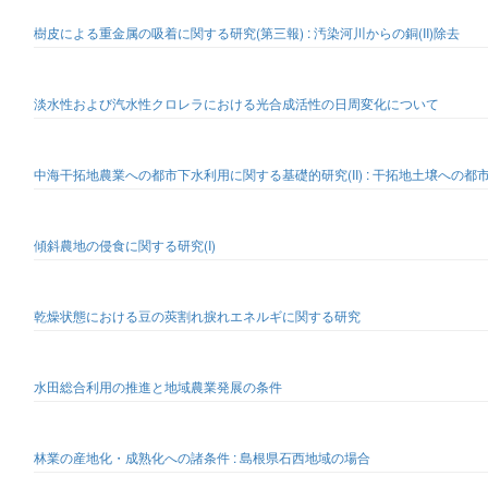
樹皮による重金属の吸着に関する研究(第三報) : 汚染河川からの銅(II)除去
淡水性および汽水性クロレラにおける光合成活性の日周変化について
中海干拓地農業への都市下水利用に関する基礎的研究(II) : 干拓地土壌への
傾斜農地の侵食に関する研究(I)
乾燥状態における豆の莢割れ捩れエネルギに関する研究
水田総合利用の推進と地域農業発展の条件
林業の産地化・成熟化への諸条件 : 島根県石西地域の場合