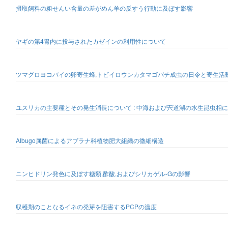
摂取飼料の粗せんい含量の差がめん羊の反すう行動に及ぼす影響
ヤギの第4胃内に投与されたカゼインの利用性について
ツマグロヨコバイの卵寄生蜂,トビイロウンカタマゴバチ成虫の日令と寄生活動に
ユスリカの主要種とその発生消長について : 中海および宍道湖の水生昆虫相に関
Albugo属菌によるアブラナ科植物肥大組織の微細構造
ニンヒドリン発色に及ぼす糖類,酢酸,およびシリカゲル-Gの影響
収穫期のことなるイネの発芽を阻害するPCPの濃度