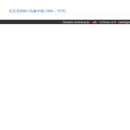
匹見演習林の気象年報(1966～1975)
S
himane Universyty
W
eb
A
rchives of k
N
owledge