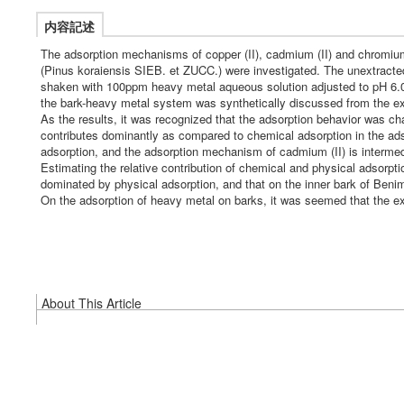
内容記述
The adsorption mechanisms of copper (II), cadmium (II) and chromium
(Pinus koraiensis SIEB. et ZUCC.) were investigated. The unextracte
shaken with 100ppm heavy metal aqueous solution adjusted to pH 6.0-6
the bark-heavy metal system was synthetically discussed from the ex
As the results, it was recognized that the adsorption behavior was c
contributes dominantly as compared to chemical adsorption in the adso
adsorption, and the adsorption mechanism of cadmium (II) is intermedi
Estimating the relative contribution of chemical and physical adsorpt
dominated by physical adsorption, and that on the inner bark of Beni
On the adsorption of heavy metal on barks, it was seemed that the ex
About This Article