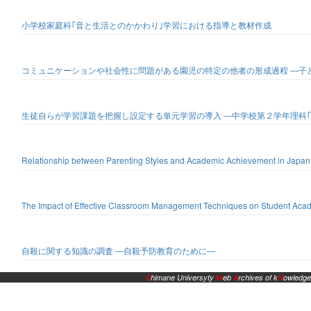
小学校家庭科｢音と生活とのかかわり｣学習における指導と教材作成
コミュニケーションや社会性に問題がある園児の特定の他者の形成過程 ―子
生徒自らが学習課題を把握し設定する単元学習の導入 ―中学校第２学年理科
Relationship between Parenting Styles and Academic Achievement in Japan
The Impact of Effective Classroom Management Techniques on Student Aca
自殺に関する知識の調査 ―自殺予防教育のために―
S
himane Universyty
W
eb
A
rchives of k
N
owledge