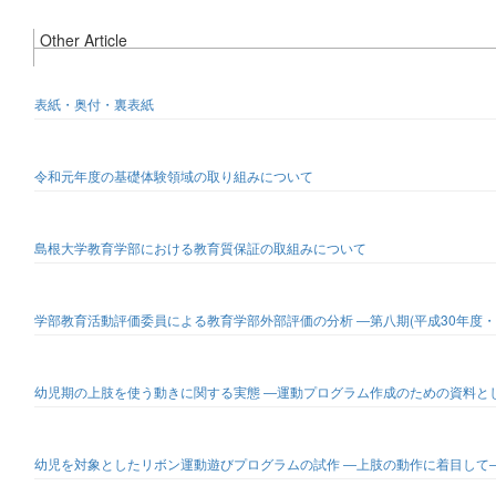
Other Article
表紙・奥付・裏表紙
令和元年度の基礎体験領域の取り組みについて
島根大学教育学部における教育質保証の取組みについて
学部教育活動評価委員による教育学部外部評価の分析 ―第八期(平成30年度・
幼児期の上肢を使う動きに関する実態 ―運動プログラム作成のための資料と
幼児を対象としたリボン運動遊びプログラムの試作 ―上肢の動作に着目して