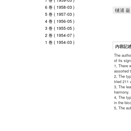
7 巻 ( 1959-03 )
6 巻 ( 1958-03 )
樋浦 巌
5 巻 ( 1957-03 )
4 巻 ( 1956-05 )
3 巻 ( 1955-05 )
2 巻 ( 1954-07 )
1 巻 ( 1954-03 )
内容記
The autho
of its sig
1, There w
assorted 
2, The typ
tried 211 
3, The lea
harmony.
4, The typ
in the bico
5, The aut