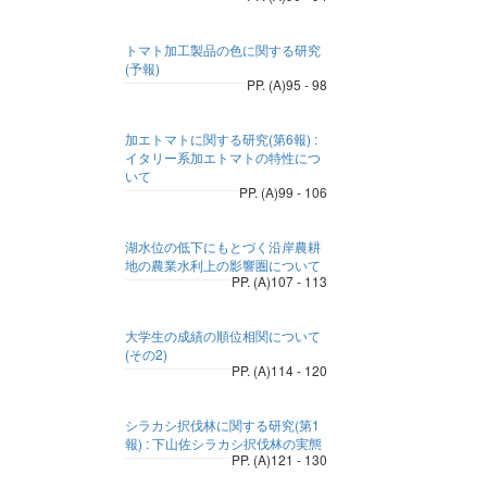
トマト加工製品の色に関する研究
(予報)
PP. (A)95 - 98
加エトマトに関する研究(第6報) :
イタリー系加エトマトの特性につ
いて
PP. (A)99 - 106
湖水位の低下にもとづく沿岸農耕
地の農業水利上の影響圏について
PP. (A)107 - 113
大学生の成績の順位相関について
(その2)
PP. (A)114 - 120
シラカシ択伐林に関する研究(第1
報) : 下山佐シラカシ択伐林の実態
PP. (A)121 - 130