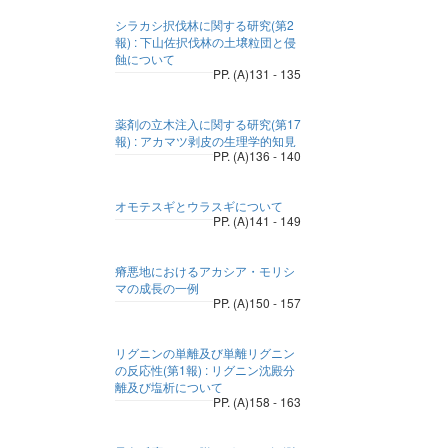
シラカシ択伐林に関する研究(第2
報) : 下山佐択伐林の土壌粒団と侵
蝕について
PP. (A)131 - 135
薬剤の立木注入に関する研究(第17
報) : アカマツ剥皮の生理学的知見
PP. (A)136 - 140
オモテスギとウラスギについて
PP. (A)141 - 149
瘠悪地におけるアカシア・モリシ
マの成長の一例
PP. (A)150 - 157
リグニンの単離及び単離リグニン
の反応性(第1報) : リグニン沈殿分
離及び塩析について
PP. (A)158 - 163