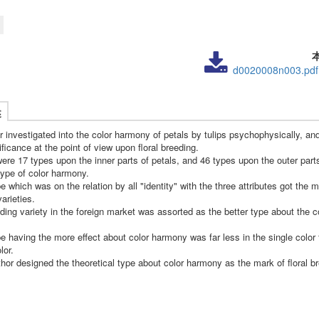
d0020008n003.pdf
述
r investigated into the color harmony of petals by tulips psychophysically, a
nificance at the point of view upon floral breeding.
ere 17 types upon the inner parts of petals, and 46 types upon the outer part
type of color harmony.
e which was on the relation by all "identity" with the three attributes got the m
varieties.
ding variety in the foreign market was assorted as the better type about the c
e having the more effect about color harmony was far less in the single color 
lor.
hor designed the theoretical type about color harmony as the mark of floral b