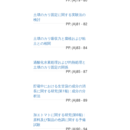
土壌のカリ固定に関する実験法の
検討
PP. (A)81 - 82
土壌のカリ吸収力と腐植および粘
土との相関
PP. (A)83 - 84
過酸化水素処理および灼熱処理と
土壌のカリ固定の関係
PP. (A)85 - 87
貯蔵中における生甘藷の成分の消
長に関する研究(第1報) : 成分の分
析法
PP. (A)88 - 89
加エトマトに関する研究(第6報) :
原料及び製品の色調に関する予備
試験
PP. (A)90 - 94