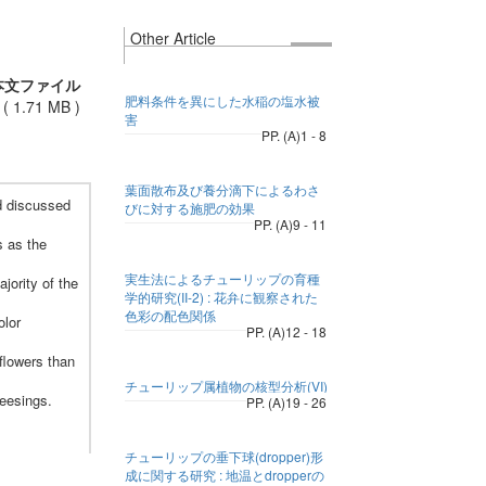
Other Article
本文ファイル
肥料条件を異にした水稲の塩水被
(
1.71 MB
)
害
PP. (A)1 - 8
葉面散布及び養分滴下によるわさ
nd discussed
びに対する施肥の効果
PP. (A)9 - 11
s as the
実生法によるチューリップの育種
ajority of the
学的研究(II-2) : 花弁に観察された
色彩の配色関係
olor
PP. (A)12 - 18
flowers than
チューリップ属植物の核型分析(VI)
reesings.
PP. (A)19 - 26
チューリップの垂下球(dropper)形
成に関する研究 : 地温とdropperの