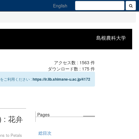
English
島根農科大学
アクセス数 :
1563
件
ダウンロード数 :
175
件
をご利用ください :
https://ir.lib.shimane-u.ac.jp/4172
Pages
: 花弁
総目次
ons to Petals