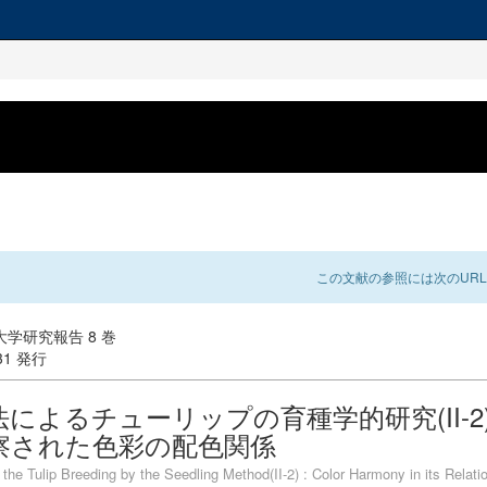
この文献の参照には次のURL
学研究報告 8 巻
-31 発行
によるチューリップの育種学的研究(II-2) 
察された色彩の配色関係
 the Tulip Breeding by the Seedling Method(II-2) : Color Harmony in its Relati