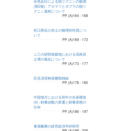
呈色反応による脱リグニンの観測
(第2報) : アカマツとポプラの脱リ
グニン過程について
PP. (A)164 - 168
松江附近の赤土の物理的性質につ
いて
PP. (A)169 - 172
ニ三の砂防植裁地における花崗岩
土壌の風化について
PP. (A)173 - 177
匹見演習林産菌類雑録
PP. (A)178 - 185
中国地方における和牛の生産構造
(4) : 飼養頭数の変遷と飼養形態の
分布
PP. (A)186 - 197
養蚕酪農の経営経済学的研究
PP. (A)198 - 208