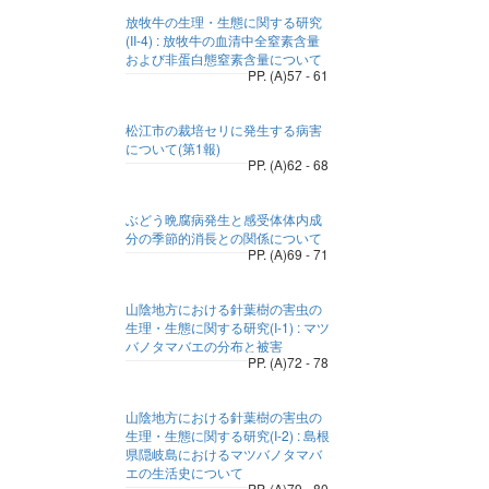
放牧牛の生理・生態に関する研究
(II-4) : 放牧牛の血清中全窒素含量
および非蛋白態窒素含量について
PP. (A)57 - 61
松江市の裁培セリに発生する病害
について(第1報)
PP. (A)62 - 68
ぶどう晩腐病発生と感受体体内成
分の季節的消長との関係について
PP. (A)69 - 71
山陰地方における針葉樹の害虫の
生理・生態に関する研究(I-1) : マツ
バノタマバエの分布と被害
PP. (A)72 - 78
山陰地方における針葉樹の害虫の
生理・生態に関する研究(I-2) : 島根
県隠岐島におけるマツバノタマバ
エの生活史について
PP. (A)79 - 80