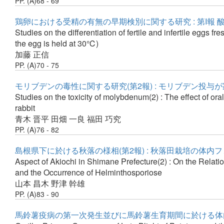
PP. (A)68 - 69
鶏卵における受精の有無の早期検別に関する研究 : 第I報
Studies on the differentiation of fertile and infertile eggs
the egg is held at 30℃)
加藤 正信
PP. (A)70 - 75
モリブデンの毒性に関する研究(第2報) : モリブデン投
Studies on the toxicity of molybdenum(2) : The effect of or
rabbit
青木 晋平
田畑 一良
福田 巧究
PP. (A)76 - 82
島根県下に於ける秋落の様相(第2報) : 秋落田栽培の体
Aspect of Akiochi in Shimane Prefecture(2) : On the Relati
and the Occurrence of Helminthosporiose
山本 昌木
野津 幹雄
PP. (A)83 - 90
馬鈴薯疫病の第一次発生並びに馬鈴薯生育期間に於ける体