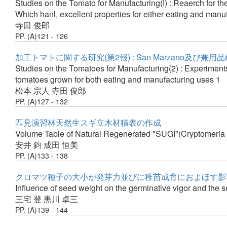
Studies on the Tomato for Manufacturing(I) : Reaerch for th
Which hanl, excellent properties for either eating and manu
寺田 俊郎
PP. (A)121 - 126
加工トマトに関する研究(第2報) : San Marzano及び兼用
Studies on the Tomatoes for Manufacturing(2) : Experiments 
tomatoes grown for both eating and manufacturing uses 1
松本 宗人
寺田 俊郎
PP. (A)127 - 132
匹見演習林天然生スギ立木材積表の作成
Volume Table of Natural Regenerated "SUGI"(Cryptomeria j
安井 鈞
成田 恒美
PP. (A)133 - 138
クロマツ種子の大小が発芽力並びに稚苗成育におよほす影
Influence of seed weight on the germinative vigor and the
三宅 登
黒川 卓三
PP. (A)139 - 144