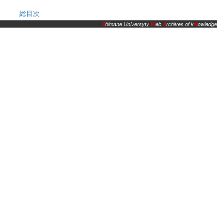
総目次
S
himane Universyty
W
eb
A
rchives of k
N
owledge