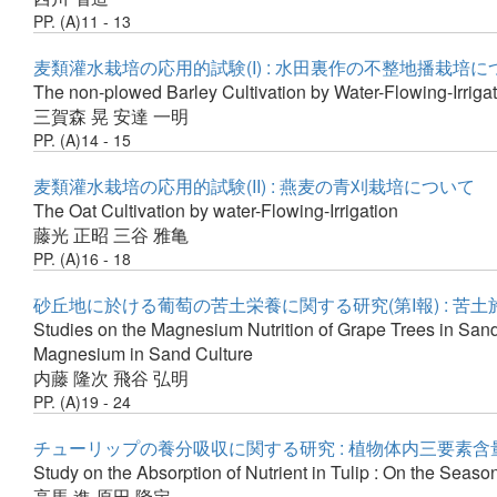
PP. (A)11 - 13
麦類灌水栽培の応用的試験(I) : 水田裏作の不整地播栽培に
The non-plowed Barley Cultivation by Water-Flowing-Irrigat
三賀森 晃
安達 一明
PP. (A)14 - 15
麦類灌水栽培の応用的試験(II) : 燕麦の青刈栽培について
The Oat Cultivation by water-Flowing-Irrigation
藤光 正昭
三谷 雅亀
PP. (A)16 - 18
砂丘地に於ける葡萄の苦土栄養に関する研究(第I報) : 
Studies on the Magnesium Nutrition of Grape Trees in Sandy
Magnesium in Sand Culture
内藤 隆次
飛谷 弘明
PP. (A)19 - 24
チューリップの養分吸収に関する研究 : 植物体内三要素
Study on the Absorption of Nutrient in Tulip : On the Seas
高馬 進
原田 隆定