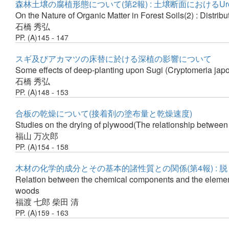
森林土壌の腐植形態について(第2報) : 土壌断面におけるUron
On the Nature of Organic Matter in Forest Soils(2) : Distribut
石橋 秀弘
PP. (A)145 - 147
スギ及びアカマツの床替に於ける深植の影響について
Some effects of deep-planting upon Sugi (Cryptomeria japo
石橋 秀弘
PP. (A)148 - 153
合板の乾燥について(接着剤の塗布量と乾燥速度)
Studies on the drying of plywood(The relationship between 
福山 万次郎
PP. (A)154 - 158
木材の化学的成分とその基本的諸性質との関係(第4報) :
Relation between the chemical components and the elementary
woods
福渡 七郎
柴田 清
PP. (A)159 - 163