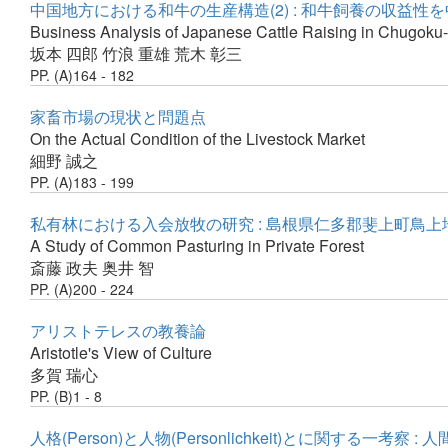
中国地方における和牛の生産構造(2) : 和牛飼養の収益性
Business Analysis of Japanese Cattle Raising in Chugoku-d
坂本 四郎
竹浪 重雄
荒木 彰三
PP. (A)164 - 182
家畜市場の現状と問題点
On the Actual Condition of the Livestock Market
細野 誠之
PP. (A)183 - 199
私有林における入会放牧の研究 : 島根県仁多郡斐上町鳥上
A Study of Common Pasturing in Private Forest
斎藤 政夫
奥井 智
PP. (A)200 - 224
アリストテレスの教養論
Aristotle's View of Culture
多賀 瑞心
PP. (B)1 - 8
人格(Person)と人物(Personlichkeit)とに関する一考察 :