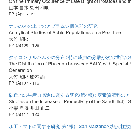
On tlhe Primary Occurence of Late Blight of Potatoes and
山本 昌木
島田 和明
PP. (A)91 - 99
ナシの木の上でのアブラムシ個体群の研究
Analytical Studies of Aphid Populations on a Pear-tree
大竹 昭郎
PP. (A)100 - 106
ダイコンサルハムシの分布 : 特に成虫の分散が次の世代
The Distribution of Phaedon brassicae BALY, with Special Re
Generation
大竹 昭郎
船木 諭
PP. (A)107 - 116
砂丘地の生産力増進に関する研究(第4報) : 窒素質肥料の
Studies on the Increase of Productivity of the Sandhill(4) 
小柴 尚博
井田 正二
PP. (A)117 - 120
加工トマトに関する研究(第1報) : San Marzanoの