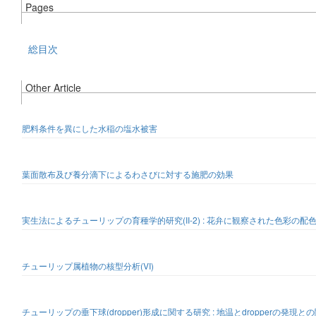
Pages
総目次
Other Article
肥料条件を異にした水稲の塩水被害
葉面散布及び養分滴下によるわさびに対する施肥の効果
実生法によるチューリップの育種学的研究(II-2) : 花弁に観察された色彩の配
チューリップ属植物の核型分析(VI)
チューリップの垂下球(dropper)形成に関する研究 : 地温とdropperの発現と