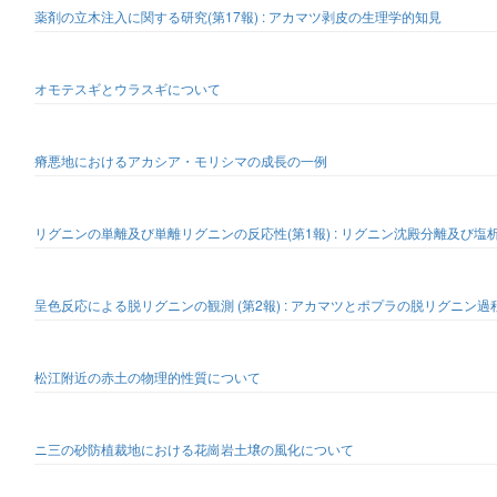
薬剤の立木注入に関する研究(第17報) : アカマツ剥皮の生理学的知見
オモテスギとウラスギについて
瘠悪地におけるアカシア・モリシマの成長の一例
リグニンの単離及び単離リグニンの反応性(第1報) : リグニン沈殿分離及び塩
呈色反応による脱リグニンの観測 (第2報) : アカマツとポプラの脱リグニン
松江附近の赤土の物理的性質について
ニ三の砂防植裁地における花崗岩土壌の風化について