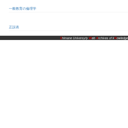
一般教育の倫理学
正誤表
S
himane Universyty
W
eb
A
rchives of k
N
owledge