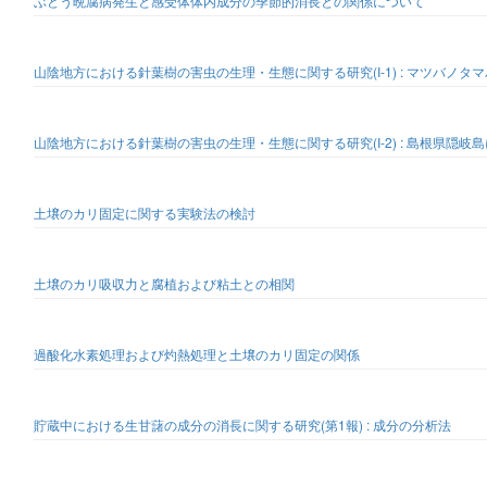
ぶどう晩腐病発生と感受体体内成分の季節的消長との関係について
山陰地方における針葉樹の害虫の生理・生態に関する研究(I-1) : マツバノタ
山陰地方における針葉樹の害虫の生理・生態に関する研究(I-2) : 島根県隠
土壌のカリ固定に関する実験法の検討
土壌のカリ吸収力と腐植および粘土との相関
過酸化水素処理および灼熱処理と土壌のカリ固定の関係
貯蔵中における生甘藷の成分の消長に関する研究(第1報) : 成分の分析法