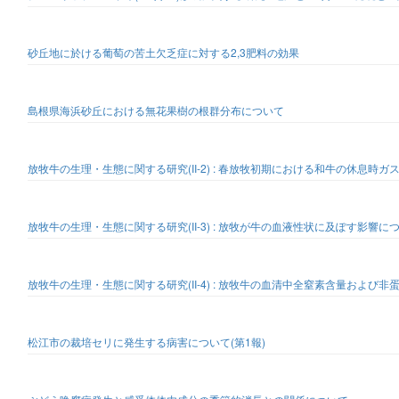
砂丘地に於ける葡萄の苦土欠乏症に対する2,3肥料の効果
島根県海浜砂丘における無花果樹の根群分布について
放牧牛の生理・生態に関する研究(II-2) : 春放牧初期における和牛の休息
放牧牛の生理・生態に関する研究(II-3) : 放牧が牛の血液性状に及ぽす影響に
放牧牛の生理・生態に関する研究(II-4) : 放牧牛の血清中全窒素含量および
松江市の裁培セリに発生する病害について(第1報)