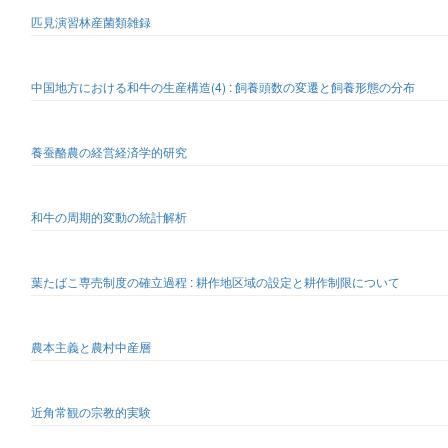
匹見演習林産菌類雑録
中国地方における和牛の生産構造(4) : 飼養頭数の変遷と飼養形態の分布
養蚕酪農の経営経済学的研究
和牛の周期的変動の統計解析
葉たばこ専売制度の確立過程 : 耕作地区域の設定と耕作制限について
農本主義と農村中産層
近角常観の宗教的実験