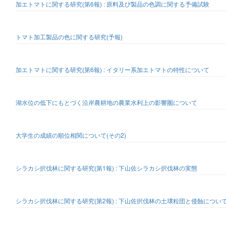
加エトマトに関する研究(第6報) : 原料及び製品の色調に関する予備試験
トマト加工製品の色に関する研究(予報)
加エトマトに関する研究(第6報) : イタリー系加エトマトの特性について
湖水位の低下にもとづく沿岸農耕地の農業水利上の影響圏について
大学生の成績の順位相関について(その2)
シラカシ択伐林に関する研究(第1報) : 下山佐シラカシ択伐林の実態
シラカシ択伐林に関する研究(第2報) : 下山佐択伐林の土壌粒団と侵蝕につい