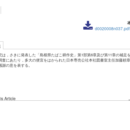
d0020008n037.pdf
述
は，さきに発表した「島根県たぱこ耕作史」第1部第6章及び第11章の補足
調査にあたり，多大の便宜をはかられた日本専売公社本社図書室主任加藤頼
感謝の意を表する。
s Article