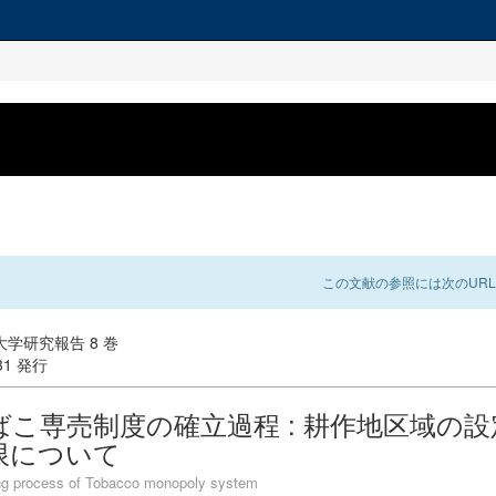
この文献の参照には次のURL
学研究報告 8 巻
-31 発行
ばこ専売制度の確立過程 : 耕作地区域の
限について
ng process of Tobacco monopoly system