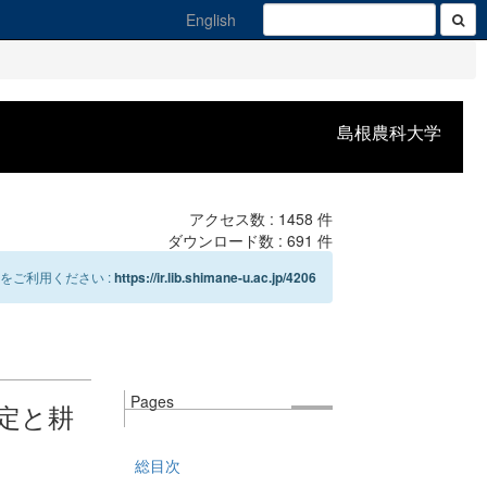
English
島根農科大学
アクセス数 :
1458
件
ダウンロード数 :
691
件
をご利用ください :
https://ir.lib.shimane-u.ac.jp/4206
Pages
設定と耕
総目次