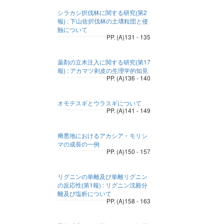
シラカシ択伐林に関する研究(第2
報) : 下山佐択伐林の土壌粒団と侵
蝕について
PP. (A)131 - 135
薬剤の立木注入に関する研究(第17
報) : アカマツ剥皮の生理学的知見
PP. (A)136 - 140
オモテスギとウラスギについて
PP. (A)141 - 149
瘠悪地におけるアカシア・モリシ
マの成長の一例
PP. (A)150 - 157
リグニンの単離及び単離リグニン
の反応性(第1報) : リグニン沈殿分
離及び塩析について
PP. (A)158 - 163