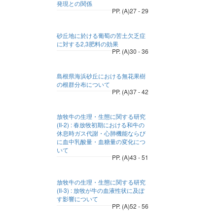
発現との関係
PP. (A)27 - 29
砂丘地に於ける葡萄の苦土欠乏症
に対する2,3肥料の効果
PP. (A)30 - 36
島根県海浜砂丘における無花果樹
の根群分布について
PP. (A)37 - 42
放牧牛の生理・生態に関する研究
(II-2) : 春放牧初期における和牛の
休息時ガス代謝・心肺機能ならび
に血中乳酸量・血糖量の変化につ
いて
PP. (A)43 - 51
放牧牛の生理・生態に関する研究
(II-3) : 放牧が牛の血液性状に及ぽ
す影響について
PP. (A)52 - 56