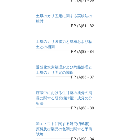
土壌のカリ固定に関する実験法の
検討
PP. (A)81 - 82
土壌のカリ吸収力と腐植および粘
土との相関
PP. (A)83 - 84
過酸化水素処理および灼熱処理と
土壌のカリ固定の関係
PP. (A)85 - 87
貯蔵中における生甘藷の成分の消
長に関する研究(第1報) : 成分の分
析法
PP. (A)88 - 89
加エトマトに関する研究(第6報) :
原料及び製品の色調に関する予備
試験
PP. (A)90 - 94