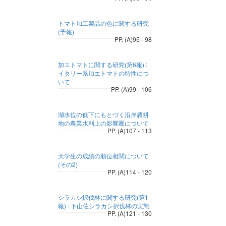
トマト加工製品の色に関する研究
(予報)
PP. (A)95 - 98
加エトマトに関する研究(第6報) :
イタリー系加エトマトの特性につ
いて
PP. (A)99 - 106
湖水位の低下にもとづく沿岸農耕
地の農業水利上の影響圏について
PP. (A)107 - 113
大学生の成績の順位相関について
(その2)
PP. (A)114 - 120
シラカシ択伐林に関する研究(第1
報) : 下山佐シラカシ択伐林の実態
PP. (A)121 - 130