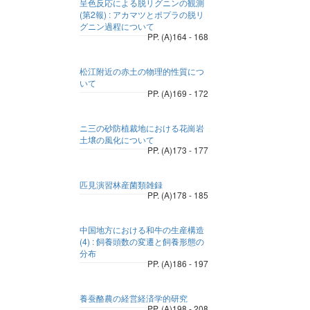
呈色反応による脱リグニンの観測
(第2報) : アカマツとポプラの脱リ
グニン過程について
PP. (A)164 - 168
松江附近の赤土の物理的性質につ
いて
PP. (A)169 - 172
ニ三の砂防植裁地における花崗岩
土壌の風化について
PP. (A)173 - 177
匹見演習林産菌類雑録
PP. (A)178 - 185
中国地方における和牛の生産構造
(4) : 飼養頭数の変遷と飼養形態の
分布
PP. (A)186 - 197
養蚕酪農の経営経済学的研究
PP. (A)198 - 208