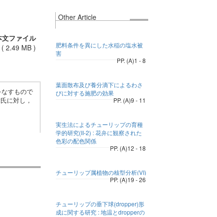
Other Article
本文ファイル
肥料条件を異にした水稲の塩水被
(
2.49 MB
)
害
PP. (A)1 - 8
葉面散布及び養分滴下によるわさ
をなすもので
びに対する施肥の効果
章氏に対し，
PP. (A)9 - 11
実生法によるチューリップの育種
学的研究(II-2) : 花弁に観察された
色彩の配色関係
PP. (A)12 - 18
チューリップ属植物の核型分析(VI)
PP. (A)19 - 26
チューリップの垂下球(dropper)形
成に関する研究 : 地温とdropperの