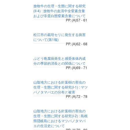
放牧牛の生理・生態に関する研究
(II-4) : 放牧牛の血清中全窒素含量
および非蛋白態窒素含量について
PP. (A)57 - 61
松江市の裁培セリに発生する病害
について(第1報)
PP. (A)62 - 68
ぶどう晩腐病発生と感受体体内成
分の季節的消長との関係について
PP. (A)69 - 71
山陰地方における針葉樹の害虫の
生理・生態に関する研究(I-1) : マツ
バノタマバエの分布と被害
PP. (A)72 - 78
山陰地方における針葉樹の害虫の
生理・生態に関する研究(I-2) : 島根
県隠岐島におけるマツバノタマバ
エの生活史について
PP. (A)79 - 80