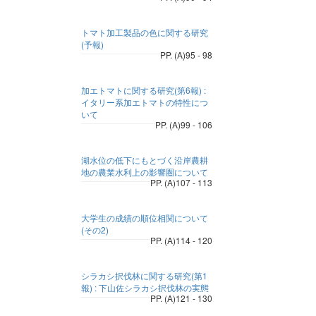
トマト加工製品の色に関する研究
(予報)
PP. (A)95 - 98
加エトマトに関する研究(第6報) :
イタリー系加エトマトの特性につ
いて
PP. (A)99 - 106
湖水位の低下にもとづく沿岸農耕
地の農業水利上の影響圏について
PP. (A)107 - 113
大学生の成績の順位相関について
(その2)
PP. (A)114 - 120
シラカシ択伐林に関する研究(第1
報) : 下山佐シラカシ択伐林の実態
PP. (A)121 - 130