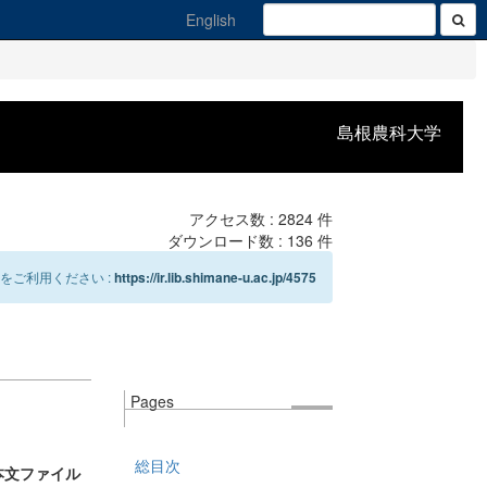
English
島根農科大学
アクセス数 :
2824
件
ダウンロード数 :
136
件
をご利用ください :
https://ir.lib.shimane-u.ac.jp/4575
Pages
総目次
本文ファイル