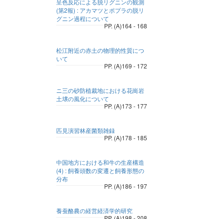
呈色反応による脱リグニンの観測
(第2報) : アカマツとポプラの脱リ
グニン過程について
PP. (A)164 - 168
松江附近の赤土の物理的性質につ
いて
PP. (A)169 - 172
ニ三の砂防植裁地における花崗岩
土壌の風化について
PP. (A)173 - 177
匹見演習林産菌類雑録
PP. (A)178 - 185
中国地方における和牛の生産構造
(4) : 飼養頭数の変遷と飼養形態の
分布
PP. (A)186 - 197
養蚕酪農の経営経済学的研究
PP. (A)198 - 208