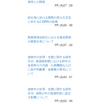
発現との関係
PP. (A)27 - 29
砂丘地に於ける葡萄の苦土欠乏症
に対する2,3肥料の効果
PP. (A)30 - 36
島根県海浜砂丘における無花果樹
の根群分布について
PP. (A)37 - 42
放牧牛の生理・生態に関する研究
(II-2) : 春放牧初期における和牛の
休息時ガス代謝・心肺機能ならび
に血中乳酸量・血糖量の変化につ
いて
PP. (A)43 - 51
放牧牛の生理・生態に関する研究
(II-3) : 放牧が牛の血液性状に及ぽ
す影響について
PP. (A)52 - 56