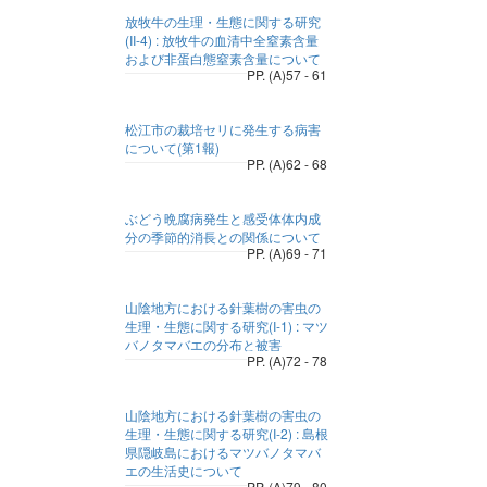
放牧牛の生理・生態に関する研究
(II-4) : 放牧牛の血清中全窒素含量
および非蛋白態窒素含量について
PP. (A)57 - 61
松江市の裁培セリに発生する病害
について(第1報)
PP. (A)62 - 68
ぶどう晩腐病発生と感受体体内成
分の季節的消長との関係について
PP. (A)69 - 71
山陰地方における針葉樹の害虫の
生理・生態に関する研究(I-1) : マツ
バノタマバエの分布と被害
PP. (A)72 - 78
山陰地方における針葉樹の害虫の
生理・生態に関する研究(I-2) : 島根
県隠岐島におけるマツバノタマバ
エの生活史について
PP. (A)79 - 80