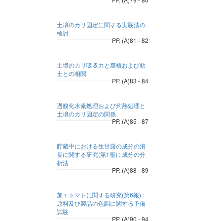
土壌のカリ固定に関する実験法の
検討
PP. (A)81 - 82
土壌のカリ吸収力と腐植および粘
土との相関
PP. (A)83 - 84
過酸化水素処理および灼熱処理と
土壌のカリ固定の関係
PP. (A)85 - 87
貯蔵中における生甘藷の成分の消
長に関する研究(第1報) : 成分の分
析法
PP. (A)88 - 89
加エトマトに関する研究(第6報) :
原料及び製品の色調に関する予備
試験
PP. (A)90 - 94