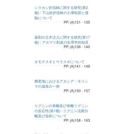
シラカシ択伐林に関する研究(第2
報) : 下山佐択伐林の土壌粒団と侵
蝕について
PP. (A)131 - 135
薬剤の立木注入に関する研究(第17
報) : アカマツ剥皮の生理学的知見
PP. (A)136 - 140
オモテスギとウラスギについて
PP. (A)141 - 149
瘠悪地におけるアカシア・モリシ
マの成長の一例
PP. (A)150 - 157
リグニンの単離及び単離リグニン
の反応性(第1報) : リグニン沈殿分
離及び塩析について
PP. (A)158 - 163