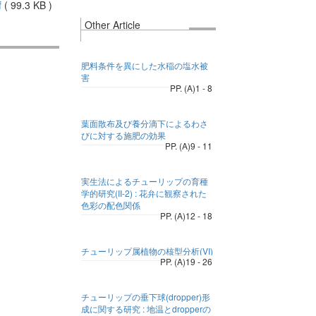
f
(
99.3 KB
)
Other Article
肥料条件を異にした水稲の塩水被
害
PP. (A)1 - 8
葉面散布及び養分滴下によるわさ
びに対する施肥の効果
PP. (A)9 - 11
実生法によるチューリップの育種
学的研究(II-2) : 花弁に観察された
色彩の配色関係
PP. (A)12 - 18
チューリップ属植物の核型分析(VI)
PP. (A)19 - 26
チューリップの垂下球(dropper)形
成に関する研究 : 地温とdropperの