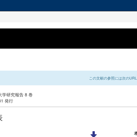
この文献の参照には次のURL
学研究報告 8 巻
-31 発行
表