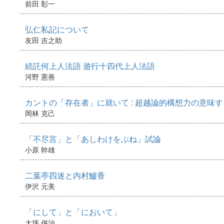
前田 彰一
弘仁私記について
友田 吉之助
続託何上人法語 遊行十四代上人法語
河野 憲善
カントの「存在者」に就いて : 超越論的構想力の意味
岡林 克己
「不尽言」と「あしわけをぶね」試論
小原 幹雄
二葉亭四迷と内村鱸香
伊沢 元美
「にして」と「において」
大坪 併治