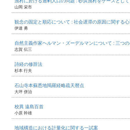
漁村に於ける過剰人口の問題 : 砂浜漁村をケースとして
山岡 栄市
観念の固定と順応について : 社会遅滞の原因に関する
伊達 勇
自然主義作家ヘルマン・ズーデルマンについて : 三つ
志賀 伝三
詩経の修辞法
杉本 行夫
石山寺本蘇悉地羯羅経略疏天暦点
大坪 併治
校異 遠島百首
小原 幹雄
地域構造における計量化に関する一試案