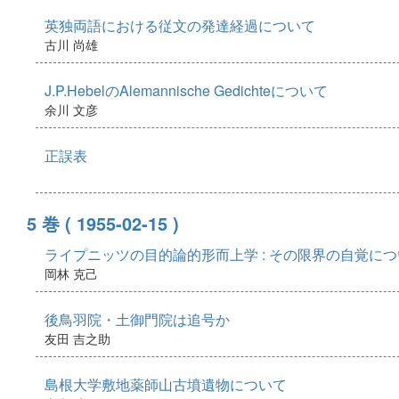
英独両語における従文の発達経過について
古川 尚雄
J.P.HebelのAlemannische Gedichteについて
余川 文彦
正誤表
5 巻
( 1955-02-15 )
ライプニッツの目的論的形而上学 : その限界の自覚に
岡林 克己
後鳥羽院・土御門院は追号か
友田 吉之助
島根大学敷地薬師山古墳遺物について