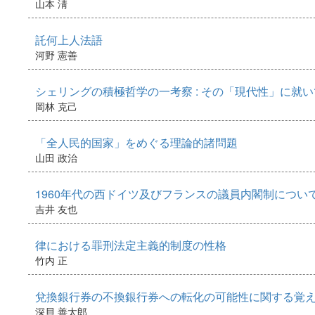
山本 淸
託何上人法語
河野 憲善
シェリングの積極哲学の一考察 : その「現代性」に就い
岡林 克己
「全人民的国家」をめぐる理論的諸問題
山田 政治
1960年代の西ドイツ及びフランスの議員内閣制につい
吉井 友也
律における罪刑法定主義的制度の性格
竹内 正
兌換銀行券の不換銀行券への転化の可能性に関する覚え書
深貝 善太郎