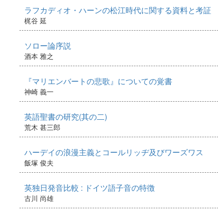
ラフカディオ・ハーンの松江時代に関する資料と考証
梶谷 延
ソロー論序説
酒本 雅之
『マリエンバートの悲歌』についての覚書
神崎 義一
英語聖書の研究(其の二)
荒木 甚三郎
ハーデイの浪漫主義とコールリッヂ及びワーズワス
飯塚 俊夫
英独日発音比較 : ドイツ語子音の特徴
古川 尚雄