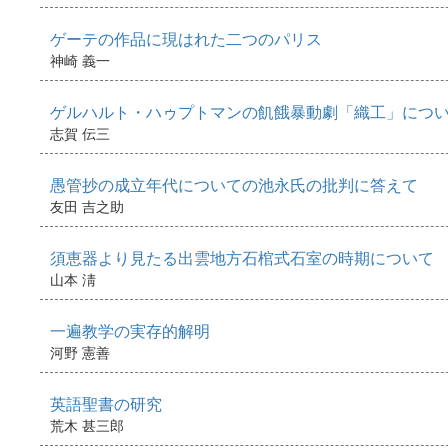
ゲーテの作品に現はれた二つのパリス
神崎 義一
ゲルハルト・ハゥプトマンの飢餓暴動劇「織工」につ
志賀 伝三
愚管抄の成立年代についての池永氏の批判に答えて
友田 吉之助
須恵器より見たる出雲地方石棺式石室の時期について
山本 淸
一遍教学の実存的解明
河野 憲善
英語聖書の研究
荒木 甚三郎