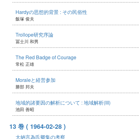
Hardyの思想的背景 : その民俗性
飯塚 俊夫
Trollope研究序論
冨士川 和男
The Red Badge of Courage
常松 正雄
Moraleと経営参加
勝部 邦夫
地域的諸要因の解析について : 地域解析(III)
池田 善昭
13 巻
( 1964-02-28 )
大納言為氏卿集の考察