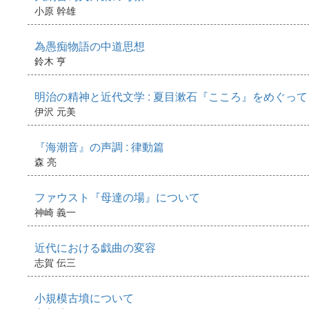
小原 幹雄
為愚痴物語の中道思想
鈴木 亨
明治の精神と近代文学 : 夏目漱石『こころ』をめぐって
伊沢 元美
『海潮音』の声調 : 律動篇
森 亮
ファウスト『母達の場』について
神崎 義一
近代における戯曲の変容
志賀 伝三
小規模古墳について