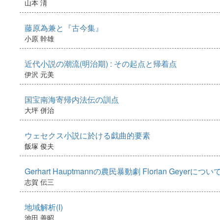
山本 淸
藤原為兼と『古今集』
小原 幹雄
近代小説の潮流(明治期) : その起点と帰着点
伊沢 元美
国宝南海寄帰内法伝の訓点
大坪 併治
ウェセクス小説に於ける戯曲的要素
飯塚 俊夫
Gerhart Hauptmannの農民暴動劇 Florian Geyerに
志賀 伝三
地域解析(I)
池田 善昭