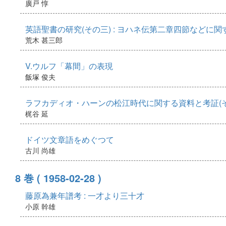
廣戸 惇
英語聖書の研究(その三) : ヨハネ伝第二章四節などに関
荒木 甚三郎
V.ウルフ「幕間」の表現
飯塚 俊夫
ラフカディオ・ハーンの松江時代に関する資料と考証(そ
梶谷 延
ドイツ文章語をめぐつて
古川 尚雄
8 巻
( 1958-02-28 )
藤原為兼年譜考 : 一才より三十才
小原 幹雄