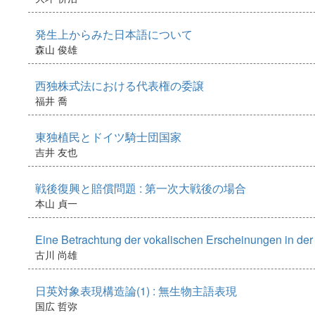
発生上からみた日本語について
森山 俊雄
西独株式法における代表権の委譲
福井 喬
東独植民とドイツ騎士団国家
吉井 友也
戦後復興と賠償問題 : 第一次大戦後の場合
本山 貞一
Eine Betrachtung der vokalischen Erscheinungen in de
古川 尚雄
日英対象表現構造論(1) : 無生物主語表現
国広 哲弥