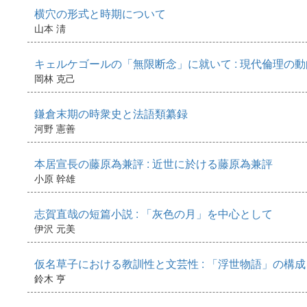
横穴の形式と時期について
山本 淸
キェルケゴールの「無限断念」に就いて : 現代倫理の
岡林 克己
鎌倉末期の時衆史と法語類纂録
河野 憲善
本居宣長の藤原為兼評 : 近世に於ける藤原為兼評
小原 幹雄
志賀直哉の短篇小説 : 「灰色の月」を中心として
伊沢 元美
仮名草子における教訓性と文芸性 : 「浮世物語」の構
鈴木 亨