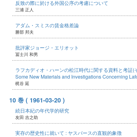
反致の際に於ける外国公序の考慮について
三浦 正人
アダム・スミスの賃金格差論
勝部 邦夫
批評家ジョージ・エリオット
冨士川 和男
ラフカディオ・ハーンの松江時代に関する資料と考証(そ
Some New Materials and Investigations Concerning Laf
梶谷 延
10 巻
( 1961-03-20 )
続日本紀の年代学的研究
友田 吉之助
実存の歴史性に就いて : ヤスパースの直観的象徴