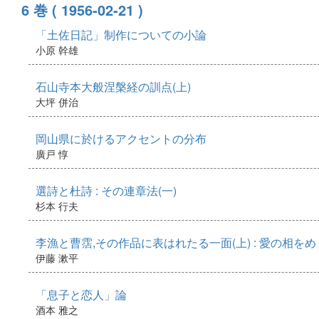
6 巻
( 1956-02-21 )
「土佐日記」制作についての小論
小原 幹雄
石山寺本大般涅槃経の訓点(上)
大坪 併治
岡山県に於けるアクセントの分布
廣戸 惇
選詩と杜詩 : その連章法(一)
杉本 行夫
李漁と曹霑,その作品に表はれたる一面(上) : 愛の相
伊藤 漱平
「息子と恋人」論
酒本 雅之