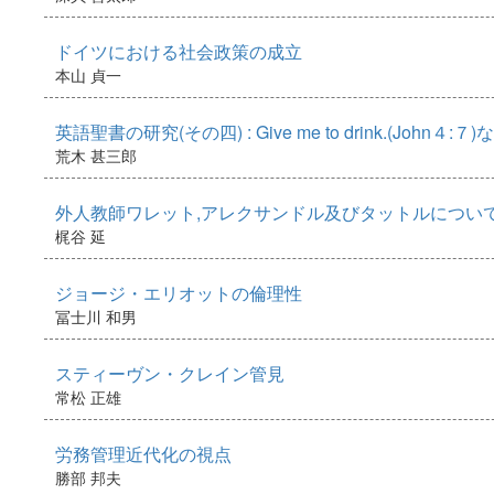
ドイツにおける社会政策の成立
本山 貞一
英語聖書の研究(その四) : Give me to drink.(John
荒木 甚三郎
外人教師ワレット,アレクサンドル及びタットルについて(続
梶谷 延
ジョージ・エリオットの倫理性
冨士川 和男
スティーヴン・クレイン管見
常松 正雄
労務管理近代化の視点
勝部 邦夫