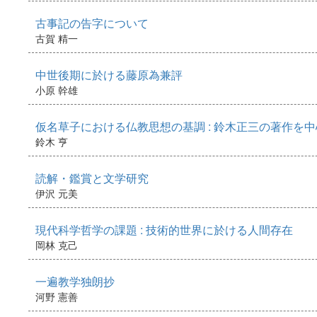
古事記の告字について
古賀 精一
中世後期に於ける藤原為兼評
小原 幹雄
仮名草子における仏教思想の基調 : 鈴木正三の著作を
鈴木 亨
読解・鑑賞と文学研究
伊沢 元美
現代科学哲学の課題 : 技術的世界に於ける人間存在
岡林 克己
一遍教学独朗抄
河野 憲善