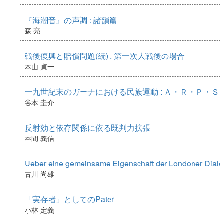
『海潮音』の声調 : 諸韻篇
森 亮
戦後復興と賠償問題(続) : 第一次大戦後の場合
本山 貞一
一九世紀末のガーナにおける民族運動 : Ａ・Ｒ・Ｐ・
谷本 圭介
反射効と依存関係に依る既判力拡張
本間 義信
Ueber eine gemeinsame Eigenschaft der Londoner Dial
古川 尚雄
「実存者」としてのPater
小林 定義