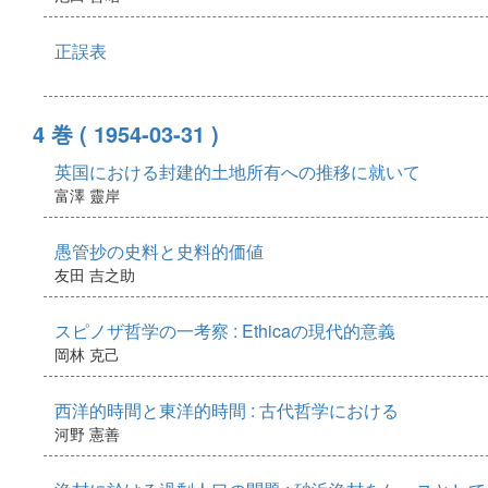
正誤表
4 巻
( 1954-03-31 )
英国における封建的土地所有への推移に就いて
富澤 靈岸
愚管抄の史料と史料的価値
友田 吉之助
スピノザ哲学の一考察 : Ethicaの現代的意義
岡林 克己
西洋的時間と東洋的時間 : 古代哲学における
河野 憲善