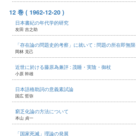
12 巻
( 1962-12-20 )
日本書紀の年代学的研究
友田 吉之助
「存在論の問題史的考察」に就いて : 問題の所在即無
岡林 克己
近世に於ける藤原為兼評 : 茂睡・実陰・御杖
小原 幹雄
日本語格助詞の意義素試論
国広 哲弥
窮乏化論の方法について
本山 貞一
「国家死滅」理論の発展