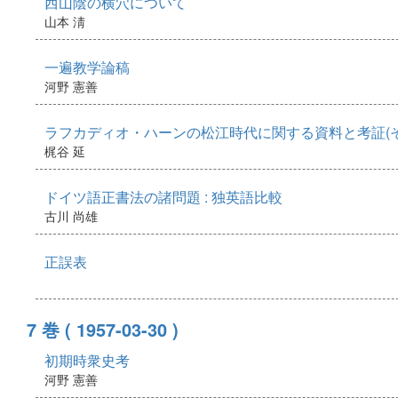
西山陰の横穴について
山本 淸
一遍教学論稿
河野 憲善
ラフカディオ・ハーンの松江時代に関する資料と考証(そ
梶谷 延
ドイツ語正書法の諸問題 : 独英語比較
古川 尚雄
正誤表
7 巻
( 1957-03-30 )
初期時衆史考
河野 憲善