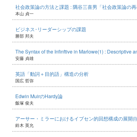
社会政策論の方法と課題 : 隅谷三喜男「社会政策論の
本山 貞一
ビジネス･リーダーシップの課題
勝部 邦夫
The Syntax of the Infinftive in Marlowe(1) : Descriptive 
安藤 貞雄
英語「動詞＋目的語」構造の分析
国広 哲弥
Edwin MuirのHardy論
飯塚 俊夫
アーサー・ミラーにおけるイプセン的回想構成の展開(I)
鈴木 英允