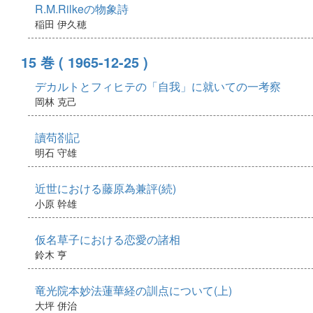
R.M.Rilkeの物象詩
稲田 伊久穂
15 巻
( 1965-12-25 )
デカルトとフィヒテの「自我」に就いての一考察
岡林 克己
讀苟剳記
明石 守雄
近世における藤原為兼評(続)
小原 幹雄
仮名草子における恋愛の諸相
鈴木 亨
竜光院本妙法蓮華経の訓点について(上)
大坪 併治