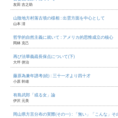
友田 吉之助
山陰地方村落古墳の様相 : 出雲方面を中心として
山本 淸
哲学的自然主義に就いて : アメリカ的思惟成立の核心
岡林 克己
再び法華義疏長保点について(下)
大坪 併治
藤原為兼年譜考(続) : 三十一才より四十才
小原 幹雄
有島武郎「或る女」論
伊沢 元美
岡山県方言分布の実際(その一) : 「無い」「こんな」