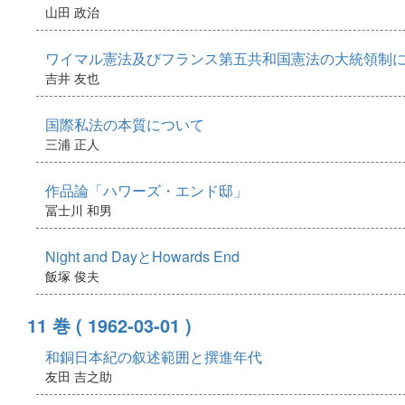
山田 政治
ワイマル憲法及びフランス第五共和国憲法の大統領制
吉井 友也
国際私法の本質について
三浦 正人
作品論「ハワーズ・エンド邸」
冨士川 和男
Night and DayとHowards End
飯塚 俊夫
11 巻
( 1962-03-01 )
和銅日本紀の叙述範囲と撰進年代
友田 吉之助