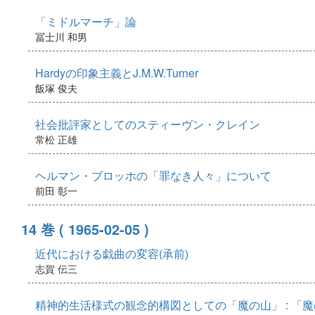
「ミドルマーチ」論
冨士川 和男
Hardyの印象主義とJ.M.W.Turner
飯塚 俊夫
社会批評家としてのスティーヴン・クレイン
常松 正雄
ヘルマン・ブロッホの「罪なき人々」について
前田 彰一
14 巻
( 1965-02-05 )
近代における戯曲の変容(承前)
志賀 伝三
精神的生活様式の観念的構図としての「魔の山」 : 「