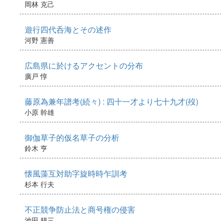
岡林 克己
遊行四代呑海とその述作
河野 憲善
広島県に於けるアクセントの分布
廣戸 惇
藤原為兼年譜考(続々) : 四十一才より七十九才(歿)
小原 幹雄
御伽草子的仮名草子の分析
鈴木 亨
懐風藻互対助字旋時時乍訓考
杉本 行夫
不正競争防止法と商号権の侵害
池田 耕三