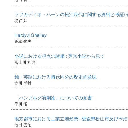
ラフカディオ・ハーンの松江時代に関する資料と考証(そ
梶谷 延
HardyとShelley
飯塚 俊夫
小説における視点の諸相 : 英米小説から見て
冨士川 和男
独・英語における時代区分の歴史的意味
古川 尚雄
「ハンブルグ演劇論」についての覚書
早川 昭
地方都市における工業立地形態 : 愛媛県松山市及び今
池田 善昭