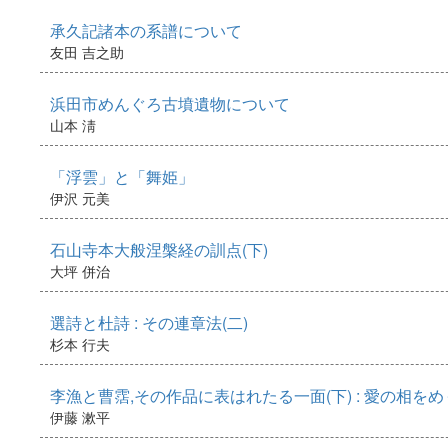
承久記諸本の系譜について
友田 吉之助
浜田市めんぐろ古墳遺物について
山本 淸
「浮雲」と「舞姫」
伊沢 元美
石山寺本大般涅槃経の訓点(下)
大坪 併治
選詩と杜詩 : その連章法(二)
杉本 行夫
李漁と曹霑,その作品に表はれたる一面(下) : 愛の相
伊藤 漱平