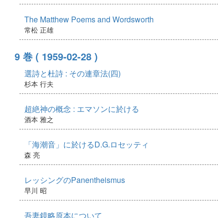
The Matthew Poems and Wordsworth
常松 正雄
9 巻
( 1959-02-28 )
選詩と杜詩 : その連章法(四)
杉本 行夫
超絶神の概念 : エマソンに於ける
酒本 雅之
「海潮音」に於けるD.G.ロセッティ
森 亮
レッシングのPanentheismus
早川 昭
吾妻鏡略原本について