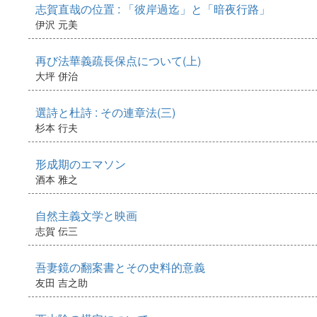
志賀直哉の位置 : 「彼岸過迄」と「暗夜行路」
伊沢 元美
再び法華義疏長保点について(上)
大坪 併治
選詩と杜詩 : その連章法(三)
杉本 行夫
形成期のエマソン
酒本 雅之
自然主義文学と映画
志賀 伝三
吾妻鏡の翻案書とその史料的意義
友田 吉之助