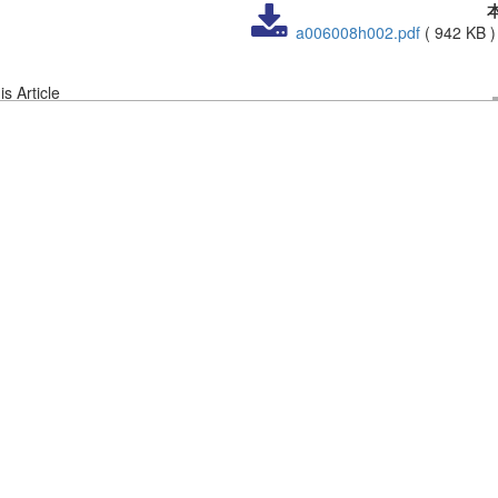
a006008h002.pdf
(
942 KB
s Article