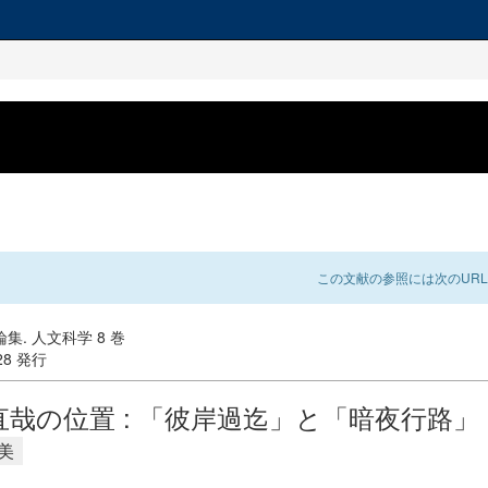
この文献の参照には次のURL
集. 人文科学 8 巻
-28 発行
直哉の位置 : 「彼岸過迄」と「暗夜行路」
美