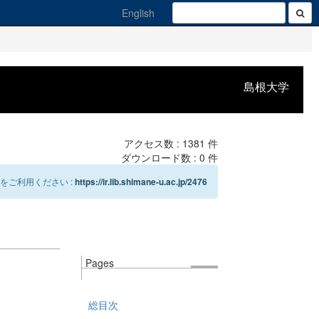
English
島根大学
アクセス数 :
1381
件
ダウンロード数 :
0
件
をご利用ください :
https://ir.lib.shimane-u.ac.jp/2476
Pages
総目次