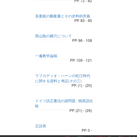
PP. 72 - 82
吾妻鏡の翻案書とその史料的意義
PP. 83 - 95
西山陰の横穴について
PP. 96 - 108
一遍教学論稿
PP. 109 - 121
ラフカディオ・ハーンの松江時代
に関する資料と考証(その三)
PP. (1) - (20)
ドイツ語正書法の諸問題 : 独英語比
較
PP. (21) - (26)
正誤表
PP. 0 -