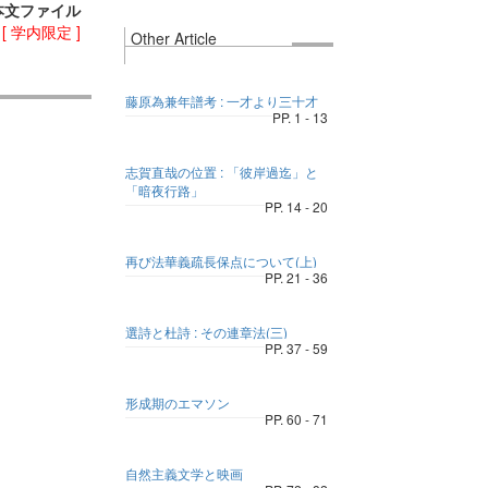
本文ファイル
)
[ 学内限定 ]
Other Article
藤原為兼年譜考 : 一才より三十才
PP. 1 - 13
志賀直哉の位置 : 「彼岸過迄」と
「暗夜行路」
PP. 14 - 20
再び法華義疏長保点について(上)
PP. 21 - 36
選詩と杜詩 : その連章法(三)
PP. 37 - 59
形成期のエマソン
PP. 60 - 71
自然主義文学と映画