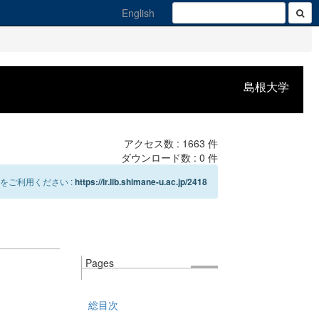
English
島根大学
アクセス数 :
1663
件
ダウンロード数 :
0
件
をご利用ください :
https://ir.lib.shimane-u.ac.jp/2418
Pages
総目次