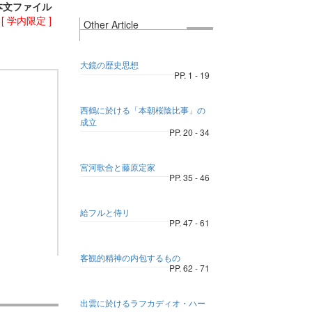
本文ファイル
)
[ 学内限定 ]
Other Article
大鏡の歴史思想
PP. 1 - 19
西鶴に於ける「本朝桜陰比事」の
成立
PP. 20 - 34
宮河歌合と藤原定家
PP. 35 - 46
給フルと侍リ
PP. 47 - 61
客観的精神の内包するもの
PP. 62 - 71
出雲に於けるラフカディオ・ハー