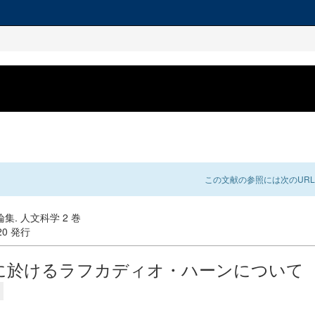
この文献の参照には次のURL
集. 人文科学 2 巻
-20 発行
に於けるラフカディオ・ハーンについて