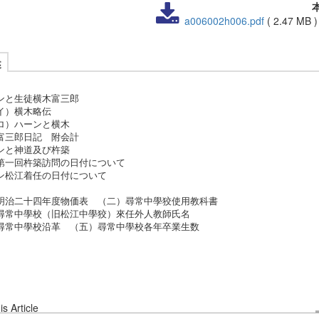
a006002h006.pdf
(
2.47 MB
述
ンと生徒横木富三郎
横木略伝
ハーンと横木
富三郎日記 附会計
ンと神道及び杵築
一回杵築訪問の日付について
ン松江着任の日付について
治二十四年度物価表 （二）尋常中學狡使用教科書
常中學校（旧松江中學狡）來任外人教師氏名
常中學校沿革 （五）尋常中學校各年卒業生数
s Article