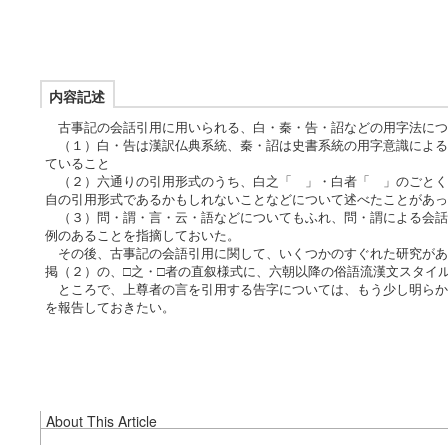
内容記述
古事記の会話引用に用いられる、白・秦・告・詔などの用字法につ
（１）白・告は漢訳仏典系統、秦・詔は史書系統の用字意識による
ていること
（２）六通りの引用形式のうち、白之「 」・白者「 」のごとく
自の引用形式であるかもしれないことなどについて述べたことがあっ
（３）問・謂・言・云・語などについてもふれ、問・謂による会話
例のあることを指摘しておいた。
その後、古事記の会語引用に関して、いくつかのすぐれた研究があ
掲（２）の、□之・□者の直叙様式に、六朝以降の俗語流漢文スタイ
ところで、上尊者の言を引用する告字については、もう少し明らか
を報告しておきたい。
About This Article