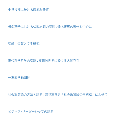
中世後期に於ける藤原為兼評
仮名草子における仏教思想の基調 : 鈴木正三の著作を中心に
読解・鑑賞と文学研究
現代科学哲学の課題 : 技術的世界に於ける人間存在
一遍教学独朗抄
社会政策論の方法と課題 : 隅谷三喜男「社会政策論の再構成」によせて
ビジネス･リーダーシップの課題