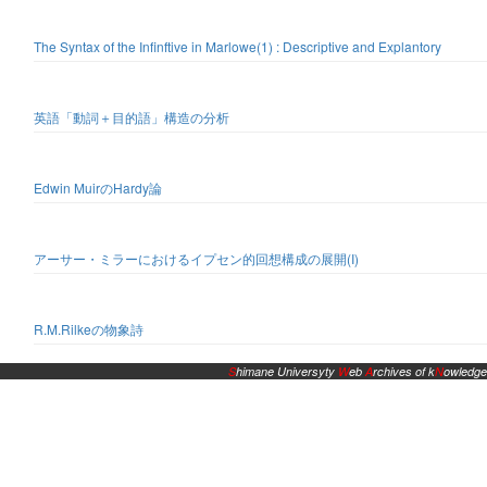
The Syntax of the Infinftive in Marlowe(1) : Descriptive and Explantory
英語「動詞＋目的語」構造の分析
Edwin MuirのHardy論
アーサー・ミラーにおけるイプセン的回想構成の展開(I)
R.M.Rilkeの物象詩
S
himane Universyty
W
eb
A
rchives of k
N
owledge