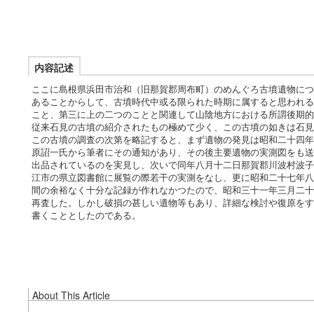
内容記述
ここに島根県浜田市治和（旧那賀郡周布町）のめんぐろ古墳遺物につ
あることからして、古墳時代中或る限られた時期に属すると思われる
こと、第三に上の二つのことと関連して山陰地方における所謂後期的
従来石見の古墳の紹介されたもの極めて少く、この古墳の如きは石見
この古墳の調査の次第を略記すると、まず遺物の発見は昭和二十四年
原詔一氏から筆者にその通知があり、その後主要遺物の実測図をも送
出品されているのを実見し、次いで同年八月十二日那賀郡川波村波子
江市の県立図書館に展覧の際若干の実測をなし、更に昭和二十七年八
間の余裕なく十分な記録が作れなかつたので、昭和三十一年三月二十
再査した。しかし破損の甚しい遺物等もあり、詳細な検討や復原をす
書くこととしたのである。
About This Article