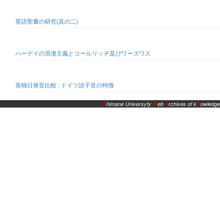
英語聖書の研究(其の二)
ハーデイの浪漫主義とコールリッヂ及びワーズワス
英独日発音比較 : ドイツ語子音の特徴
S
himane Universyty
W
eb
A
rchives of k
N
owledge