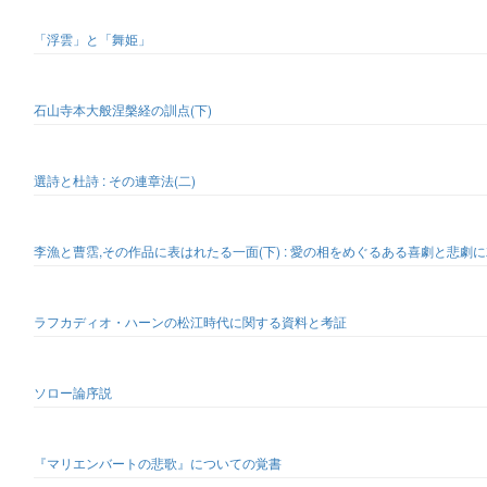
「浮雲」と「舞姫」
石山寺本大般涅槃経の訓点(下)
選詩と杜詩 : その連章法(二)
李漁と曹霑,その作品に表はれたる一面(下) : 愛の相をめぐるある喜劇と悲劇
ラフカディオ・ハーンの松江時代に関する資料と考証
ソロー論序説
『マリエンバートの悲歌』についての覚書