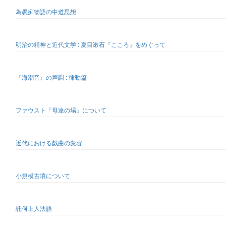
為愚痴物語の中道思想
明治の精神と近代文学 : 夏目漱石『こころ』をめぐって
『海潮音』の声調 : 律動篇
ファウスト『母達の場』について
近代における戯曲の変容
小規模古墳について
託何上人法語