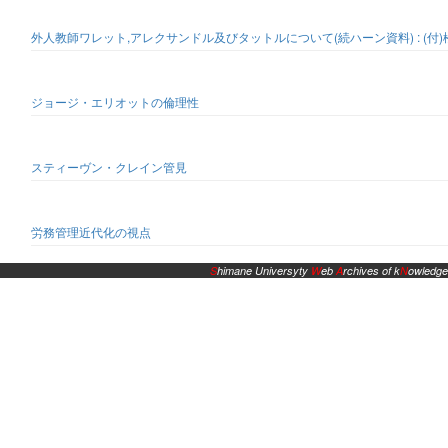
外人教師ワレット,アレクサンドル及びタットルについて(続ハーン資料) : (付
ジョージ・エリオットの倫理性
スティーヴン・クレイン管見
労務管理近代化の視点
S
himane Universyty
W
eb
A
rchives of k
N
owledge