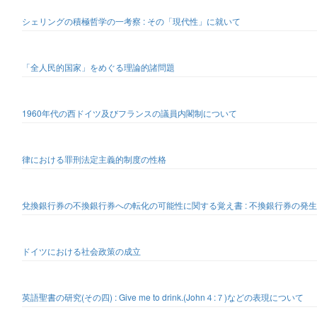
シェリングの積極哲学の一考察 : その「現代性」に就いて
「全人民的国家」をめぐる理論的諸問題
1960年代の西ドイツ及びフランスの議員内閣制について
律における罪刑法定主義的制度の性格
兌換銀行券の不換銀行券への転化の可能性に関する覚え書 : 不換銀行券の発
ドイツにおける社会政策の成立
英語聖書の研究(その四) : Give me to drink.(John４:７)などの表現について