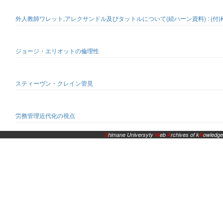
外人教師ワレット,アレクサンドル及びタットルについて(続ハーン資料) : (付
ジョージ・エリオットの倫理性
スティーヴン・クレイン管見
労務管理近代化の視点
S
himane Universyty
W
eb
A
rchives of k
N
owledge