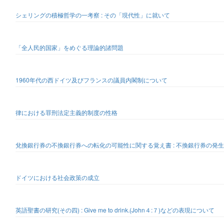
シェリングの積極哲学の一考察 : その「現代性」に就いて
「全人民的国家」をめぐる理論的諸問題
1960年代の西ドイツ及びフランスの議員内閣制について
律における罪刑法定主義的制度の性格
兌換銀行券の不換銀行券への転化の可能性に関する覚え書 : 不換銀行券の発
ドイツにおける社会政策の成立
英語聖書の研究(その四) : Give me to drink.(John４:７)などの表現について