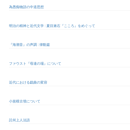
為愚痴物語の中道思想
明治の精神と近代文学 : 夏目漱石『こころ』をめぐって
『海潮音』の声調 : 律動篇
ファウスト『母達の場』について
近代における戯曲の変容
小規模古墳について
託何上人法語