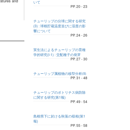
ratures and
いて
PP. 20 - 23
チューリップの分球に関する研究
(3) : 球根貯蔵温度並びに湿度の影
響について
PP. 24 - 26
実生法によるチューリップの育種
学的研究(I-1) : 交配種子の発芽
PP. 27 - 30
チューリップ属植物の核型分析(II)
PP. 31 - 48
チューリップのボトリチス病防除
に関する研究(第1報)
PP. 49 - 54
島根県下に於ける秋落の様相(第1
報)
PP. 55 - 58