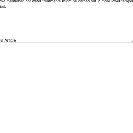
ove mentioned hot water treatments might be carried out in more lower tempe
iod.
s Article