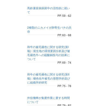
馬鈴薯疫病病斑中の活性鉄に就い
て
PP. 59 - 62
2種類のニカメイガ卵寄生バチの共
存
PP. 63 - 68
和牛の被毛褪色に関する研究(第I
報) : 発生地の環境要因分析及び被
毛褪色牛への硫酸銅投与の効果に
ついて
PP. 69 - 74
和牛の被毛褪色に関する研究(第II
報) : 褪色化牛被毛の形態学的並び
に組織学的研究
PP. 75 - 78
外役働蜂が集蜜作業に要する時間
について
PP. 79 - 82