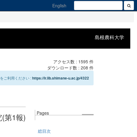
English
島根農科大学
アクセス数 :
1595
件
ダウンロード数 :
208
件
をご利用ください :
https://ir.lib.shimane-u.ac.jp/4322
Pages
第1報)
総目次