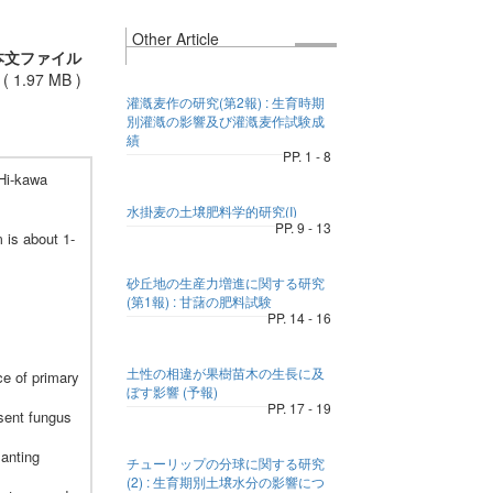
Other Article
本文ファイル
(
1.97 MB
)
灌漑麦作の研究(第2報) : 生育時期
別灌漑の影響及び灌漑麦作試験成
績
PP. 1 - 8
 Hi-kawa
水掛麦の土壌肥料学的研究(I)
PP. 9 - 13
 is about 1-
砂丘地の生産力増進に関する研究
(第1報) : 甘藷の肥料試験
PP. 14 - 16
土性の相違が果樹苗木の生長に及
ce of primary
ぼす影響 (予報)
PP. 17 - 19
esent fungus
lanting
チューリップの分球に関する研究
(2) : 生育期別土壌水分の影響につ