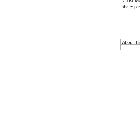
6. The ab
shoter per
About Thi