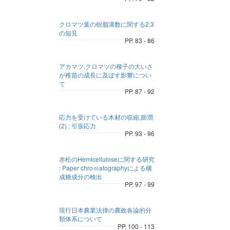
クロマツ葉の樹脂溝数に関する2,3
の知見
PP. 83 - 86
アカマツ,クロマツの種子の大いさ
が稚苗の成長に及ぼす影響につい
て
PP. 87 - 92
応力を受けている木材の収縮,膨潤
(2) : 引張応力
PP. 93 - 96
赤松のHemicelluloseに関する研究
: Paper chroｍatographyによる構
成糖成分の検出
PP. 97 - 99
現行日本農業法律の農政各論的分
類体系について
PP. 100 - 113