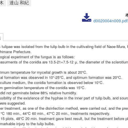
木
達山 和紀
d0020004n009.pdf
述
s tulipae was isolated from the tulip bulb in the cultivating field of Naoe-Mura,
Shimane Prefecture.
ogical experiment of the fungus is as follows:
asurments of the conidia are 13.5-21×7.5-12 μ, the diameter of the sclerotium
timum temperature for mycelial growth is about 20℃.
tial formation was observed in 10°-25℃, and optimum formation was 20℃.
 culture medium, the conidia formation is observed below 10℃.
m germination temperature of the conidia was 15℃.
 did not germinate below 88% relative humidity.
sibility of the existence of the hyphae in the inner part of tulip bulb, and sour
 were suggested.
er treatment, as one of the disinfection method, were carried out, and the pr
1℃ 180 min., 44℃ 60 min., 47℃ 20 min., treatments respectively.
15 plots, 48℃ 20 min. treatment gave best result, but the treatment before p
markable injury to the tulip bulbs.