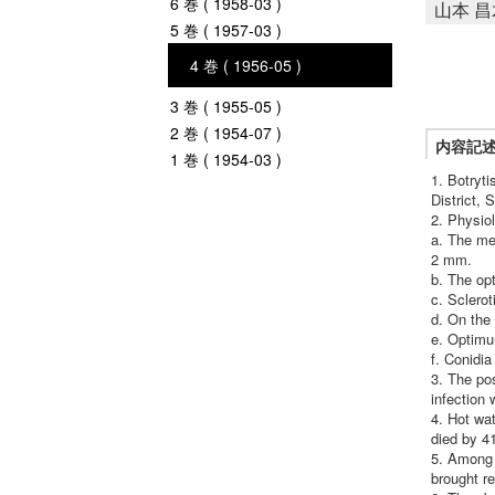
6 巻 ( 1958-03 )
山本 昌
5 巻 ( 1957-03 )
4 巻 ( 1956-05 )
3 巻 ( 1955-05 )
2 巻 ( 1954-07 )
内容記
1 巻 ( 1954-03 )
1. Botryti
District, 
2. Physiol
a. The me
2 mm.
b. The op
c. Sclero
d. On the
e. Optimu
f. Conidia
3. The pos
infection
4. Hot wat
died by 4
5. Among 
brought re