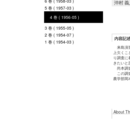
6 巻 ( 1958-03 )
沖村 義
5 巻 ( 1957-03 )
4 巻 ( 1956-05 )
3 巻 ( 1955-05 )
2 巻 ( 1954-07 )
内容記
1 巻 ( 1954-03 )
来島演習
上欠くこ
り調査に
きたいと
尚本調査
この調査
農学部岡
About Thi