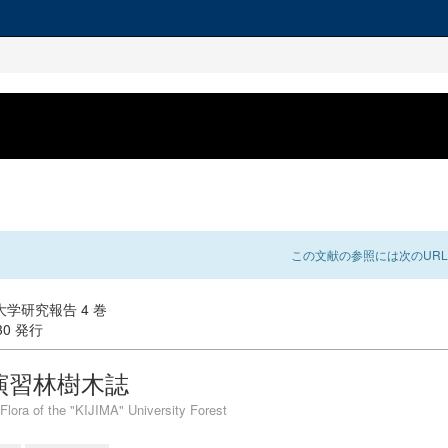
この文献の参照には次のURL
学研究報告 4 巻
-30 発行
演習林樹木誌
 Flora of the "KIJIMA" University Forest