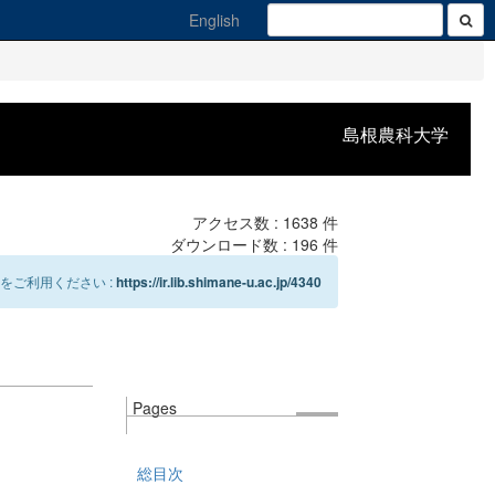
English
島根農科大学
アクセス数 :
1638
件
ダウンロード数 :
196
件
をご利用ください :
https://ir.lib.shimane-u.ac.jp/4340
Pages
総目次