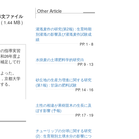
Other Article
本文ファイル
(
1.44 MB
)
灌漑麦作の研究(第2報) : 生育時期
別灌漑の影響及び灌漑麦作試験成
績
PP. 1 - 8
の指導実習
和26年度よ
水掛麦の土壌肥料学的研究(I)
り補足して行
PP. 9 - 13
よった。
，京都大学
砂丘地の生産力増進に関する研究
表する。
(第1報) : 甘藷の肥料試験
PP. 14 - 16
土性の相違が果樹苗木の生長に及
ぼす影響 (予報)
PP. 17 - 19
チューリップの分球に関する研究
(2) : 生育期別土壌水分の影響につ