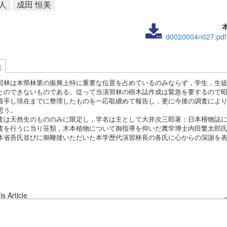
人
成田 恒美
d0020004n027.pdf
述
林は本県林業の振興上特に重要な位置を占めているのみならず，学生，生徒
とのできないものである。従って当演習林の樹木誌作成は緊急を要するので昭
着手し現在までに整理したものを一応取纏めて報告し，更に今後の調査によ
思う。
は天然生のもののみに限定し，学名は主として大井次三郎著：日本檀物誌に
を行うに当り笹類，木本植物について御指導を仰いだ農学博士内田繁太郎氏
本省吾氏並びに御鞭撻いただいた本学歴代演習林長の各氏に心からの深謝を
s Article