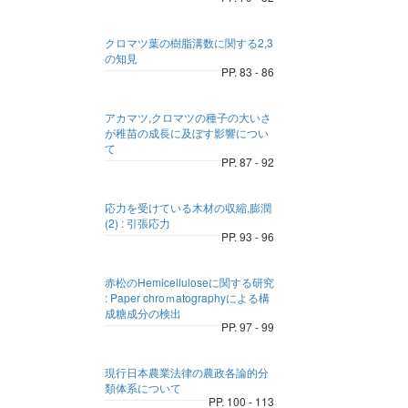
クロマツ葉の樹脂溝数に関する2,3
の知見
PP. 83 - 86
アカマツ,クロマツの種子の大いさ
が稚苗の成長に及ぼす影響につい
て
PP. 87 - 92
応力を受けている木材の収縮,膨潤
(2) : 引張応力
PP. 93 - 96
赤松のHemicelluloseに関する研究
: Paper chroｍatographyによる構
成糖成分の検出
PP. 97 - 99
現行日本農業法律の農政各論的分
類体系について
PP. 100 - 113