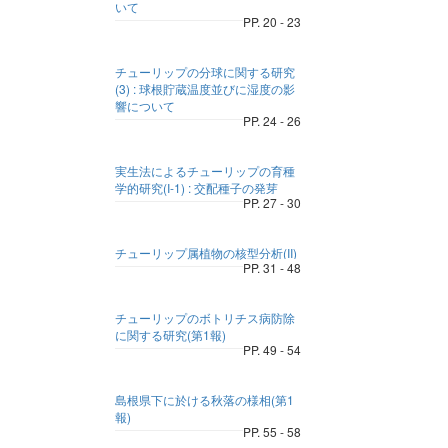
いて
PP. 20 - 23
チューリップの分球に関する研究
(3) : 球根貯蔵温度並びに湿度の影
響について
PP. 24 - 26
実生法によるチューリップの育種
学的研究(I-1) : 交配種子の発芽
PP. 27 - 30
チューリップ属植物の核型分析(II)
PP. 31 - 48
チューリップのボトリチス病防除
に関する研究(第1報)
PP. 49 - 54
島根県下に於ける秋落の様相(第1
報)
PP. 55 - 58