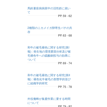
馬鈴薯疫病病斑中の活性鉄に就い
て
PP. 59 - 62
2種類のニカメイガ卵寄生バチの共
存
PP. 63 - 68
和牛の被毛褪色に関する研究(第I
報) : 発生地の環境要因分析及び被
毛褪色牛への硫酸銅投与の効果に
ついて
PP. 69 - 74
和牛の被毛褪色に関する研究(第II
報) : 褪色化牛被毛の形態学的並び
に組織学的研究
PP. 75 - 78
外役働蜂が集蜜作業に要する時間
について
PP. 79 - 82