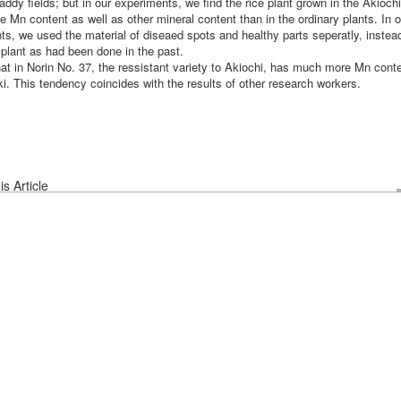
addy fields; but in our experiments, we find the rice plant grown in the Akioch
Mn content as well as other mineral content than in the ordinary plants. In o
ts, we used the material of diseaed spots and healthy parts seperatly, instea
 plant as had been done in the past.
hat in Norin No. 37, the ressistant variety to Akiochi, has much more Mn cont
i. This tendency coincides with the results of other research workers.
s Article