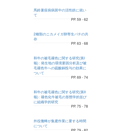
馬鈴薯疫病病斑中の活性鉄に就い
て
PP. 59 - 62
2種類のニカメイガ卵寄生バチの共
存
PP. 63 - 68
和牛の被毛褪色に関する研究(第I
報) : 発生地の環境要因分析及び被
毛褪色牛への硫酸銅投与の効果に
ついて
PP. 69 - 74
和牛の被毛褪色に関する研究(第II
報) : 褪色化牛被毛の形態学的並び
に組織学的研究
PP. 75 - 78
外役働蜂が集蜜作業に要する時間
について
PP. 79 - 82