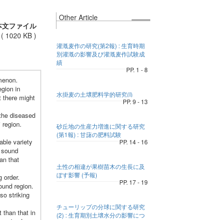
Other Article
本文ファイル
(
1020 KB
)
灌漑麦作の研究(第2報) : 生育時期
別灌漑の影響及び灌漑麦作試験成
績
PP. 1 - 8
omenon.
egion in
水掛麦の土壌肥料学的研究(I)
t there might
PP. 9 - 13
 the diseased
 region.
砂丘地の生産力増進に関する研究
(第1報) : 甘藷の肥料試験
able variety
PP. 14 - 16
d sound
an that
土性の相違が果樹苗木の生長に及
ぼす影響 (予報)
 order.
PP. 17 - 19
ound region.
so striking
チューリップの分球に関する研究
 than that in
(2) : 生育期別土壌水分の影響につ