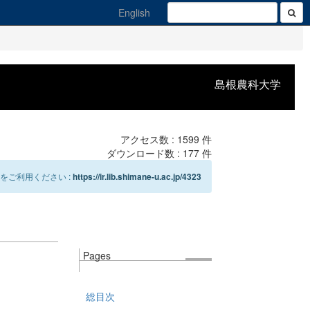
English
島根農科大学
アクセス数 :
1599
件
ダウンロード数 :
177
件
をご利用ください :
https://ir.lib.shimane-u.ac.jp/4323
Pages
総目次