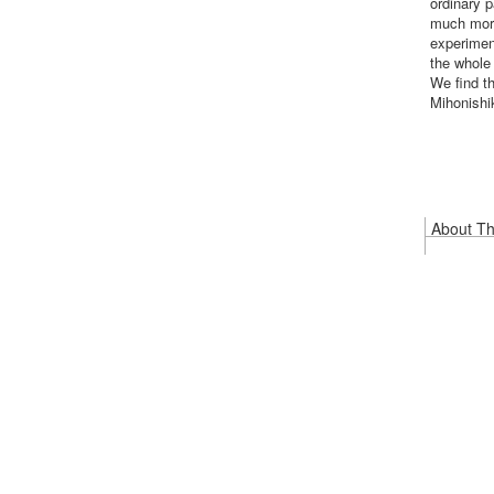
ordinary p
much more 
experimen
the whole
We find t
Mihonishik
About Thi