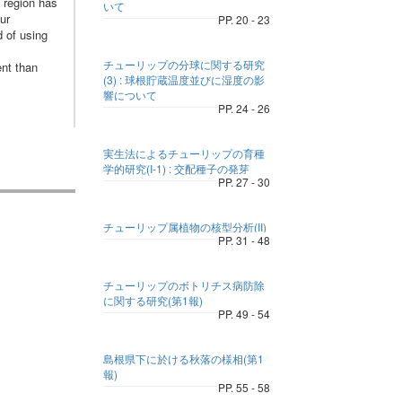
i region has
いて
ur
PP. 20 - 23
d of using
チューリップの分球に関する研究
ent than
(3) : 球根貯蔵温度並びに湿度の影
響について
PP. 24 - 26
実生法によるチューリップの育種
学的研究(I-1) : 交配種子の発芽
PP. 27 - 30
チューリップ属植物の核型分析(II)
PP. 31 - 48
チューリップのボトリチス病防除
に関する研究(第1報)
PP. 49 - 54
島根県下に於ける秋落の様相(第1
報)
PP. 55 - 58