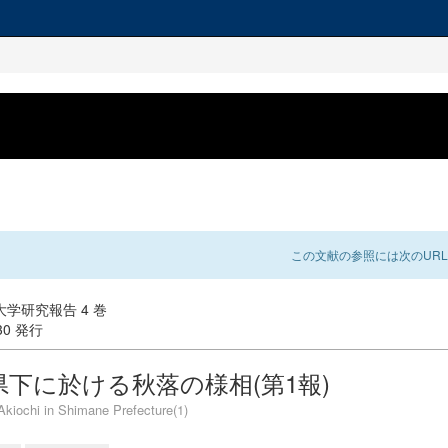
この文献の参照には次のURL
学研究報告 4 巻
-30 発行
県下に於ける秋落の様相(第1報)
Akiochi in Shimane Prefecture(1)