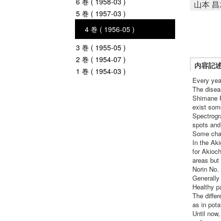
6 巻 ( 1958-03 )
山本 昌
5 巻 ( 1957-03 )
4 巻 ( 1956-05 )
3 巻 ( 1955-05 )
2 巻 ( 1954-07 )
内容記
1 巻 ( 1954-03 )
Every yea
The disea
Shimane P
exist som
Spectrogr
spots and 
Some char
In the Aki
for Akioch
areas but
Norin No. 
Generally 
Healthy pa
The differ
as in potat
Until now,