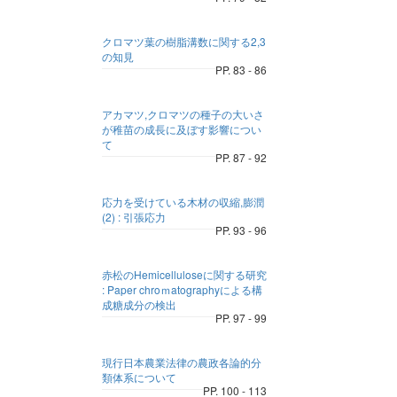
クロマツ葉の樹脂溝数に関する2,3
の知見
PP. 83 - 86
アカマツ,クロマツの種子の大いさ
が稚苗の成長に及ぼす影響につい
て
PP. 87 - 92
応力を受けている木材の収縮,膨潤
(2) : 引張応力
PP. 93 - 96
赤松のHemicelluloseに関する研究
: Paper chroｍatographyによる構
成糖成分の検出
PP. 97 - 99
現行日本農業法律の農政各論的分
類体系について
PP. 100 - 113