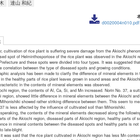
木
達山 和紀
d0020004n010.pdf
述
r, cultivation of rice plant is suffering severe damage from the Akiochi phen
sed spot of Helminthosporiose of the rice plant was observed in the Akiochi r
refecture and these spots were divided into four types. It was suggested tha
e correlation between the type of diseased spots and growing conditions.
aphic analysis has been made to clarify the difference of mineral elements in
in the healthy parts of rice plant leaves grown in sound areas and the Akiochi
acteristic in the contents of mineral elements was observed.
ochi region, the contents of Al, Ca, Si, and Mn increased. Norin No. 37, a suit
i region, showed little difference in mineral elements between the Akiochi an
 Mihonishiki showed rather striking difference between them. This seem to me
37 is less affected by the influence of cultivated soil than Mihonishiki.
speraking, the contents of the mineral elements decreased along the following
rts of the Akiochi region, diseased parts of Akiochi region, healthy parts of s
ence in mineral contents between the diseased spots and healthy parts is not 
o late-blight.
 it was said that the rice plant cultivated in Akiochi region has less Mn content