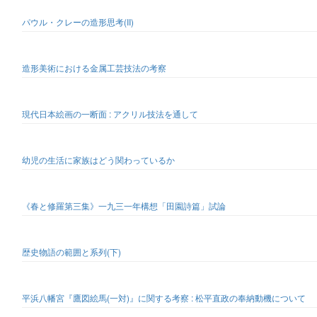
パウル・クレーの造形思考(II)
造形美術における金属工芸技法の考察
現代日本絵画の一断面 : アクリル技法を通して
幼児の生活に家族はどう関わっているか
《春と修羅第三集》一九三一年構想「田園詩篇」試論
歴史物語の範囲と系列(下)
平浜八幡宮『鷹図絵馬(一対)』に関する考察 : 松平直政の奉納動機について