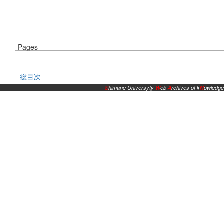
Pages
総目次
S
himane Universyty
W
eb
A
rchives of k
N
owledge