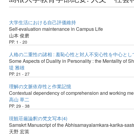
大学生活における自己評価維持
Self-evaluation maintenance in Campus Life
山本 俊磨
PP. 1 - 20
人格の二重性の諸相 : 羞恥心性と対人不安心性を中心とし
Some Aspects of Duality in Personality : the Mentallty of 
堤 雅雄
PP. 21 - 27
理解の文脈依存性と作業記憶
Contextual dependency of comprehension and working m
高山 草二
PP. 29 - 38
現観荘厳論釈の梵文写本(4)
Samskrt Manuscript of the Abhisamayalamkara-karika-sastra-
天野 宏英