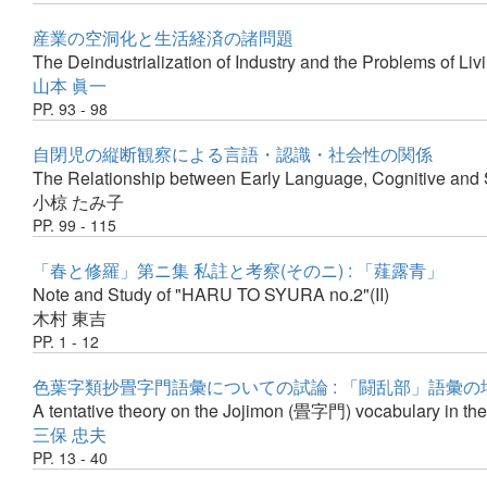
産業の空洞化と生活経済の諸問題
The Deindustrialization of Industry and the Problems of Li
山本 眞一
PP. 93 - 98
自閉児の縦断観察による言語・認識・社会性の関係
The Relationship between Early Language, Cognitive and S
小椋 たみ子
PP. 99 - 115
「春と修羅」第ニ集 私註と考察(そのニ) : 「薤露青」
Note and Study of "HARU TO SYURA no.2"(II)
木村 東吉
PP. 1 - 12
色葉字類抄畳字門語彙についての試論 : 「闘乱部」語彙の場
A tentative theory on the Jojimon (畳字門) vocabulary in the
三保 忠夫
PP. 13 - 40