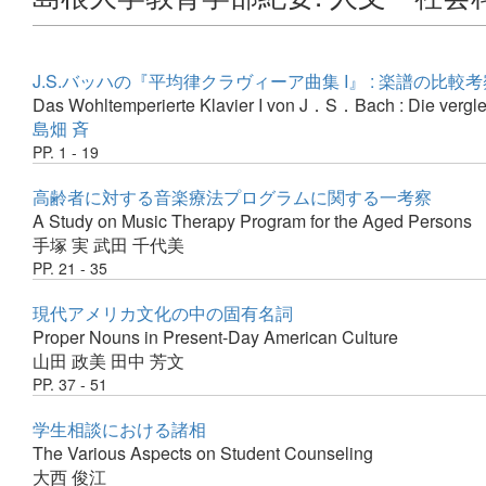
J.S.バッハの『平均律クラヴィーア曲集 I』 : 楽譜の比較
Das Wohltemperierte Klavier I von J．S．Bach : Die vergl
島畑 斉
PP. 1 - 19
高齢者に対する音楽療法プログラムに関する一考察
A Study on Music Therapy Program for the Aged Persons
手塚 実
武田 千代美
PP. 21 - 35
現代アメリカ文化の中の固有名詞
Proper Nouns in Present-Day American Culture
山田 政美
田中 芳文
PP. 37 - 51
学生相談における諸相
The Various Aspects on Student Counseling
大西 俊江