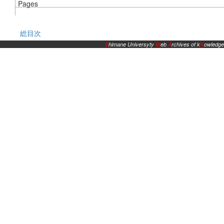
Pages
総目次
S
himane Universyty
W
eb
A
rchives of k
N
owledge