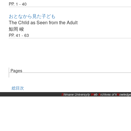
PP. 1 - 40
おとなから見た子ども
The Child as Seen from the Adult
鯨岡 峻
PP. 41 - 63
Pages
総目次
S
himane Universyty
W
eb
A
rchives of k
N
owledge