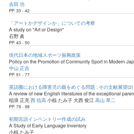
吉田 功
PP. 33 - 42
「アートかデザインか」についての考察
A study on "Art or Design"
石野 眞
PP. 43 - 50
現代日本の地域スポーツ振興政策
Policy on the Promotion of Community Sport in Modern Ja
中山 正吉
PP. 51 - 77
英語圏における障害児の親をめぐる問題 : その文献展望(2)
A review of new English literatures of the exceptional parent
稲浪 正充
西 信高
小椋 たみ子
大西 俊江
高山 草二
PP. 79 - 98
初期言語インベントリー作成の試み
A Study of Early Language Inventory
小椋 たみ子