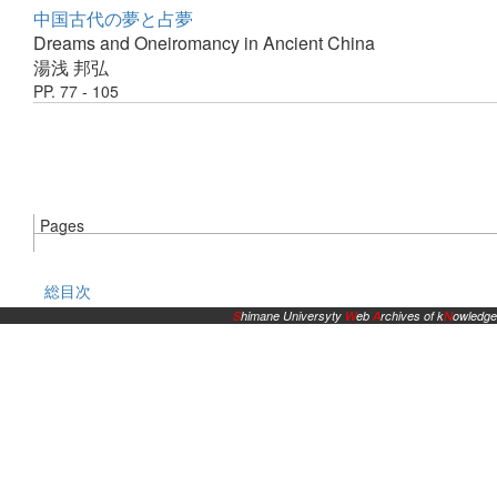
中国古代の夢と占夢
Dreams and Oneiromancy in Ancient China
湯浅 邦弘
PP. 77 - 105
Pages
総目次
S
himane Universyty
W
eb
A
rchives of k
N
owledge