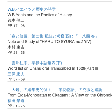
W.B.イエイツと歴史の詩学
W.B.Yeats and the Poetics of History
銭本 健二
PP. 17 - 28
「春と修羅」第ニ集 私註と考察(四) : 「一八四 春」
Note and Study of "HARU TO SYURA no.2"(IV)
木村 東吉
PP. 29 - 36
「雲州往来」享禄本語彙表(下)
Word list on Unshu orai Transcribed in 1529(Part II)
三保 忠夫
PP. 37 - 59
「大鏡」の編年史的側面 : 「栄花物語」の克服と追認
From Eiga-Monogatari to Okagami : A View on the Chronol
福田 景道
PP. 61 - 75