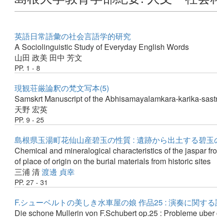
英語日常語彙の社会言語学的研究
A Sociolinguistic Study of Everyday English Words
山田 政美
田中 芳文
PP. 1 - 8
現観荘厳論釈の梵文写本(5)
Samskrt Manuscript of the Abhisamayalamkara-karika-sastra-
天野 宏英
PP. 9 - 25
島根県玉湯町花仙山産碧玉の性質 : 遺跡から出土する碧
Chemical and mineralogical characteristics of the jaspar f
of place of origin on the burial materials from historic sites
三浦 清
渡邊 貞幸
PP. 27 - 31
F.シューベルトの美しき水車屋の娘 作品25 : 演奏に関す
Die schone Mullerin von F.Schubert op.25 : Probleme uber