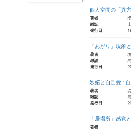
個人空間の「異
著者
堤
雑誌
山
発行日
1
「あがり」現象と
著者
堤
雑誌
島
発行日
2
嫉妬と自己愛 :
著者
堤
雑誌
島
発行日
2
「居場所」感覚
著者