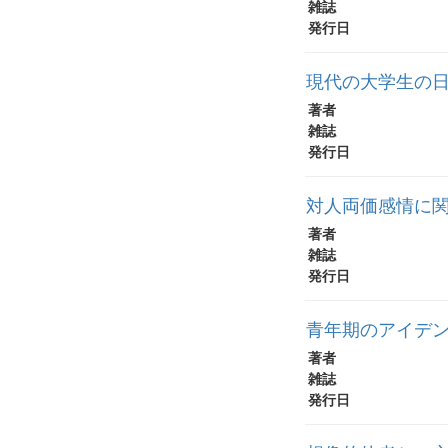
雑誌
発行日
現代の大学生の日
著者
雑誌
発行日
対人両価感情に
著者
雑誌
発行日
青年期のアイデン
著者
雑誌
発行日