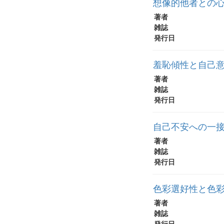
想像的他者との
著者
雑誌
発行日
羞恥傾性と自己意
著者
雑誌
発行日
自己不安への一接近
著者
雑誌
発行日
色彩選好性と色
著者
雑誌
発行日