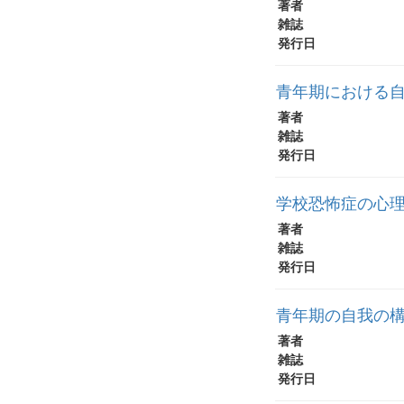
著者
雑誌
発行日
青年期における
著者
雑誌
発行日
学校恐怖症の心
著者
雑誌
発行日
青年期の自我の構
著者
雑誌
発行日