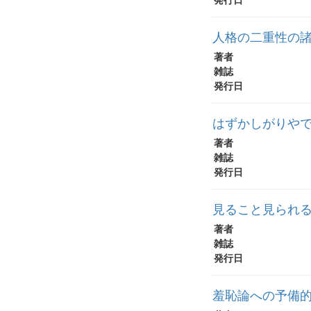
人格の二重性の諸
著者
雑誌
発行日
はずかしがりやで
著者
雑誌
発行日
見ること見られる
著者
雑誌
発行日
羞恥論への予備