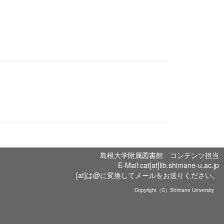
島根大学附属図書館 コンテンツ担当
E-Mail:cat[at]lib.shimane-u.ac.jp
[at]は@に変換してメールをお送りください。
Copyright（C）Shimane University