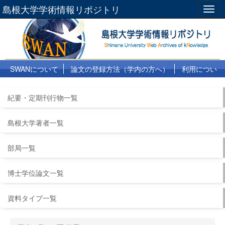
島根大学学術情報リポジトリ
Togg
navig
SWANについて
論文の登録方法（学内の方へ）
利用につい
て
よくある質問
リンク集
紀要・定期刊行物一覧
島根大学著者一覧
部局一覧
博士学位論文一覧
資料タイプ一覧