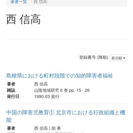
著者一覧
西 信高
西 信高
登録番号 (降順)
表示順
島根県における町村段階での知的障害者福祉
著者
西 信高
雑誌
山陰地域研究 6 巻 pp. 15 - 26
発行日
1990-03 発行
中国の障害児教育① 北京市における行政組織と機
能
著者
西 信高 | 胡 勇