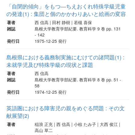
「自閉的傾向」をもつ―ちえおくれ特殊学級児童
の発達(1) : 集団と個のかかわりあいと絵画の変容
著者
西 信高 | 田村 静樹 | 若槻 喜保
雑誌
島根大学教育学部紀要. 教育科学 9 巻 pp. 131
- 142
発行日
1975-12-25 発行
島根県における義務制実施にむけての諸問題(1) :
未就学児及び特殊学級の現状と課題
著者
西 信高
雑誌
島根大学教育学部紀要. 教育科学 8 巻 pp. 51 -
58
発行日
1974-12-25 発行
英語圏における障害児の親をめぐる問題 : その文
献展望(2)
著者
稲浪 正充 | 西 信高 | 小椋 たみ子 | 大西 俊江 |
高山 草二