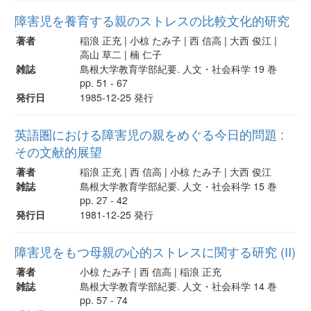
障害児を養育する親のストレスの比較文化的研究
著者
稲浪 正充 | 小椋 たみ子 | 西 信高 | 大西 俊江 |
高山 草二 | 楠 仁子
雑誌
島根大学教育学部紀要. 人文・社会科学 19 巻
pp. 51 - 67
発行日
1985-12-25 発行
英語圏における障害児の親をめぐる今日的問題 :
その文献的展望
著者
稲浪 正充 | 西 信高 | 小椋 たみ子 | 大西 俊江
雑誌
島根大学教育学部紀要. 人文・社会科学 15 巻
pp. 27 - 42
発行日
1981-12-25 発行
障害児をもつ母親の心的ストレスに関する研究 (II)
著者
小椋 たみ子 | 西 信高 | 稲浪 正充
雑誌
島根大学教育学部紀要. 人文・社会科学 14 巻
pp. 57 - 74