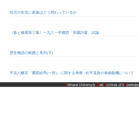
幼児の生活に家族はどう関わっているか
《春と修羅第三集》一九三一年構想「田園詩篇」試論
歴史物語の範囲と系列(下)
平浜八幡宮『鷹図絵馬(一対)』に関する考察 : 松平直政の奉納動機について
S
himane Universyty
W
eb
A
rchives of k
N
owledge