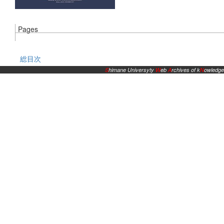
Pages
総目次
S
himane Universyty
W
eb
A
rchives of k
N
owledge