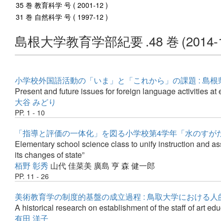
35 巻 教育科学 号 ( 2001-12 )
31 巻 自然科学 号 ( 1997-12 )
島根大学教育学部紀要
.48 巻
(2014-
小学校外国語活動の「いま」と「これから」の課題 : 島
Present and future issues for foreign language activities a
大谷 みどり
PP. 1 - 10
「指導と評価の一体化」を図る小学校第4学年「水のすがた
Elementary school science class to unify instruction and a
its changes of state”
栢野 彰秀
山代 佳菜美
廣島 亨
森 健一郎
PP. 11 - 26
美術教育学の制度的基盤の成立過程 : 鳥取大学における
A historical research on establishment of the staff of art educ
有田 洋子