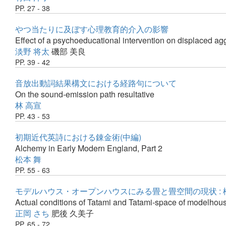
PP. 27 - 38
やつ当たりに及ぼす心理教育的介入の影響
Effect of a psychoeducational intervention on displaced ag
淡野 将太
磯部 美良
PP. 39 - 42
音放出動詞結果構文における経路句について
On the sound-emission path resultative
林 高宣
PP. 43 - 53
初期近代英詩における錬金術(中編)
Alchemy in Early Modern England, Part 2
松本 舞
PP. 55 - 63
モデルハウス・オープンハウスにみる畳と畳空間の現状 :
Actual conditions of Tatami and Tatami-space of modelhous
正岡 さち
肥後 久美子
PP. 65 - 72