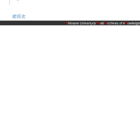
総目次
S
himane Universyty
W
eb
A
rchives of k
N
owledge