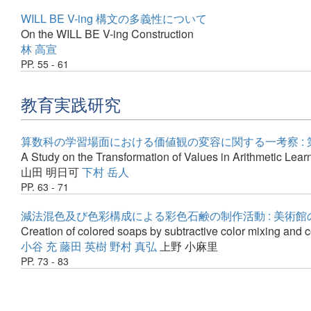
WILL BE V-ing 構文の多義性について
On the WILL BE V-ing Construction
林 高宣
PP. 55 - 61
教育実践研究
算数科の学習場面における価値観の変容に関する一考察 :
A Study on the Transformation of Values in Arithmetic Lear
山田 明日可
下村 岳人
PP. 63 - 71
減法混色及び色彩構成による彩色石鹸の制作活動 : 美術
Creation of colored soaps by subtractive color mixing and
小谷 充
藤田 英樹
野村 真弘
上野 小麻里
PP. 73 - 83