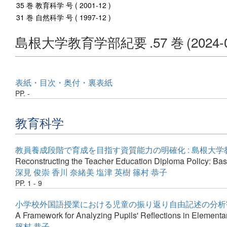
35 巻 教育科学 号 ( 2001-12 )
31 巻 自然科学 号 ( 1997-12 )
島根大学教育学部紀要
.57 巻
(2024-
表紙・目次・奥付・裏表紙
PP. -
教育科学
教員養成段階で育成を目指す資質能力の明確化 : 島根大
Reconstructing the Teacher Education Diploma Policy: Base
深見 俊崇
香川 奈緒美
塩津 英樹
篠村 恭子
PP. 1 - 9
小学校外国語授業における児童の振り返り自由記述の分析
A Framework for Analyzing Pupils' Reflections in Elemen
篠村 恭子