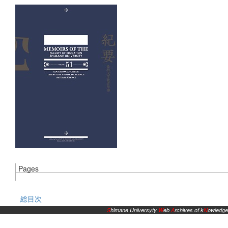
Pages
総目次
S
himane Universyty
W
eb
A
rchives of k
N
owledge