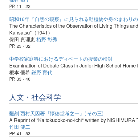
PP. 11 - 22
昭和16年『自然の観察』に見られる動植物や身のまわり
The Characteristics of the Observation of Living Things an
Kansatsu"（1941）
保田 真理恵
栢野 彰秀
PP. 23 - 32
中学校家庭科におけるディベートの授業の検討
Examination of Debate Class in Junior High School Home
榎本 優希
鎌野 育代
PP. 33 - 40
人文・社会科学
翻刻 西村天囚著『懐徳堂考之一』( その三)
A Reprint of "Kaitokudoko-no-ichi" written by NISHIMURA 
竹田 健二
PP. 41 - 53