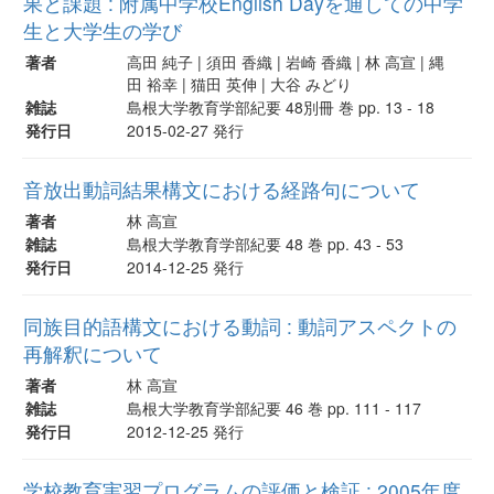
果と課題 : 附属中学校English Dayを通しての中学
生と大学生の学び
著者
高田 純子 | 須田 香織 | 岩崎 香織 | 林 高宣 | 縄
田 裕幸 | 猫田 英伸 | 大谷 みどり
雑誌
島根大学教育学部紀要 48別冊 巻 pp. 13 - 18
発行日
2015-02-27 発行
音放出動詞結果構文における経路句について
著者
林 高宣
雑誌
島根大学教育学部紀要 48 巻 pp. 43 - 53
発行日
2014-12-25 発行
同族目的語構文における動詞 : 動詞アスペクトの
再解釈について
著者
林 高宣
雑誌
島根大学教育学部紀要 46 巻 pp. 111 - 117
発行日
2012-12-25 発行
学校教育実習プログラムの評価と検証 : 2005年度