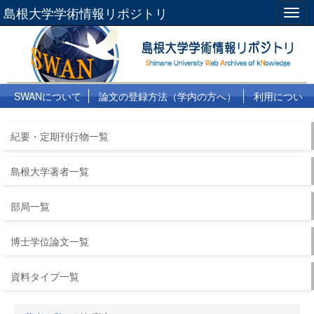
島根大学学術情報リポジトリ
Togg
navig
SWANについて
論文の登録方法（学内の方へ）
利用につい
て
よくある質問
リンク集
紀要・定期刊行物一覧
島根大学著者一覧
部局一覧
博士学位論文一覧
資料タイプ一覧