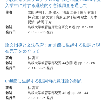
入学生に対する継続的な意識調査を通して
著者
岩田 耕司 | 川路 澄人 | 池山 圭吾 | 佐々 有生 |
林 高宣 | 原 丈貴 | 廣兼 志保 | 福間 敏之 | 舟木
賢治 | 諸岡 了介
雑誌
島根大学教育臨床総合研究 8 巻 pp. 37 - 53
発行日
2009-06-05 発行
論文指導と文法教育 : until 節に生起する動詞と現
在完了をめぐって
著者
林 高宣
雑誌
島根大学教育学部紀要 44別冊 巻 pp. 17 - 25
発行日
2011-02-25 発行
until節に生起する動詞句の意味論的制約
著者
林 高宣
雑誌
島根大学教育学部紀要 42 巻 pp. 35 - 44
発行日
2008-12-25 発行