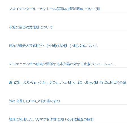
フロイデンタール・カントール3項系の構造理論について(III)
不変な自己双対接続について
遅れ型微分方程式N^^・(t)=N(t)(a-bN(t-1)-cN(t-2))について
ゲルマニウム中の酸素の関係する点欠陥に対する水素パシベーション
Bi_2(Sr_<0.6>Ca_<0.4>)_3(Cu_<1-x>M_x)_2O_<8+y>(M=Fe,Co,Ni,Zn
気相成長したSnO_2単結晶の評価
地形に関連したアカマツ個体群における分散構造の解析