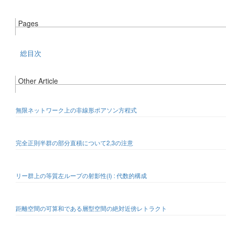
Pages
総目次
Other Article
無限ネットワーク上の非線形ポアソン方程式
完全正則半群の部分直積について2,3の注意
リー群上の等質左ループの射影性(I) : 代数的構成
距離空間の可算和である層型空間の絶対近傍レトラクト