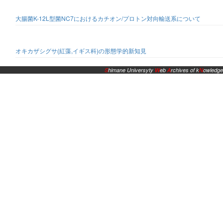
大腸菌K-12L型菌NC7におけるカチオン/プロトン対向輸送系について
オキカザシグサ(紅藻,イギス科)の形態学的新知見
S
himane Universyty
W
eb
A
rchives of k
N
owledge